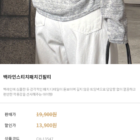
백라인스티치패치긴팔티
백라인에 심플한 듯 감각적인 패치 디테일이 돋보이며 깊지 않은 트임넥으로 답답함 없이 깔끔하고
편안한 착용감을 선사해주는 아이템!
19,900원
판매가
13,900
원
할인가
상품코드
CH-13547