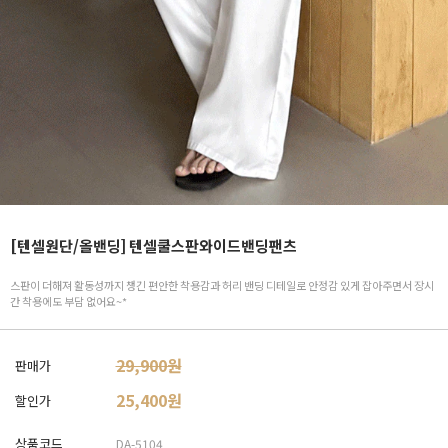
[텐셀원단/올밴딩] 텐셀쿨스판와이드밴딩팬츠
스판이 더해져 활동성까지 챙긴 편안한 착용감과 허리 밴딩 디테일로 안정감 있게 잡아주면서 장시
간 착용에도 부담 없어요~*
29,900원
판매가
25,400
원
할인가
상품코드
DA-5104