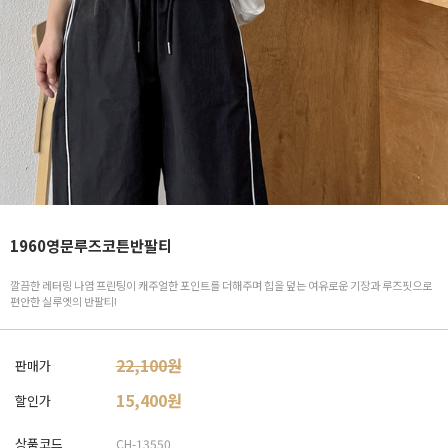
1960영문루즈코튼반팔티
깔끔한 레터링 나염 프린팅이 캐주얼한 포인트를 더해주며 힙을 덮는 여유로운 기장과 루즈핏으로
편안한 실루엣의 반팔티!
22,100원
판매가
15,400
원
할인가
상품코드
CH-13550