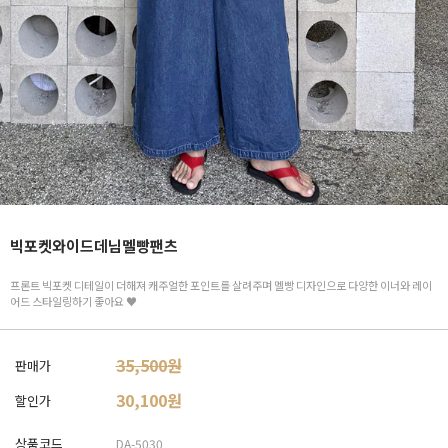
빅포켓와이드데님멜빵팬츠
프론트 빅포켓 디테일이 더해져 캐주얼한 포인트를 살려주며 멜빵 디자인으로 다양한 이너와 레이
어드 스타일링하기 좋아요 ♥
35,500원
판매가
30,100
원
할인가
상품코드
DA-5030