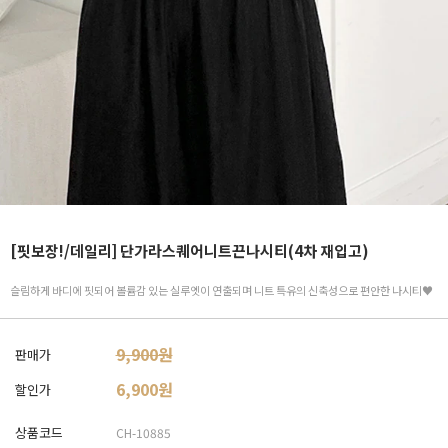
[핏보장!/데일리] 단가라스퀘어니트끈나시티(4차 재입고)
슬림하게 바디에 핏되어 볼륨감 있는 실루엣이 연출되며 니트 특유의 신축성으로 편안한 나시티♥
9,900원
판매가
6,900
원
할인가
상품코드
CH-10885