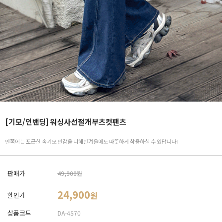
[기모/인밴딩] 워싱사선절개부츠컷팬츠
안쪽에는 포근한 속기모 안감을 더해한겨울에도 따뜻하게 착용하실 수 있답니다!
판매가
49,900원
24,900
원
할인가
상품코드
DA-4570