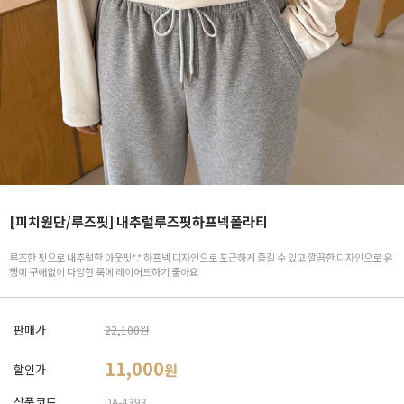
[피치원단/루즈핏] 내추럴루즈핏하프넥폴라티
루즈한 핏으로 내추럴한 아웃핏*.* 하프넥 디자인으로 포근하게 즐길 수 있고 깔끔한 디자인으로 유
행에 구애없이 다양한 룩에 레이어드하기 좋아요
판매가
22,100원
11,000
원
할인가
상품코드
DA-4393