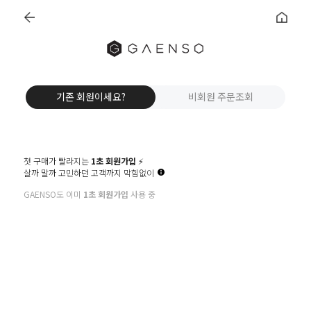
갠소 카카오톡 플친추가 +2,000원 혜택
갠소에서 가장 많이 사랑받는 BEST ITEM
주
특
오
간
메
가!
기존 회원이세요?
비회원 주문조회
늘
신상
베
이
기
출
10%
스
드
획
발
트
전
첫 구매가 빨라지는
1초 회원가입
⚡️
살까 말까 고민하던 고객까지 막힘없이
GAENSO도 이미
1초 회원가입
사용 중