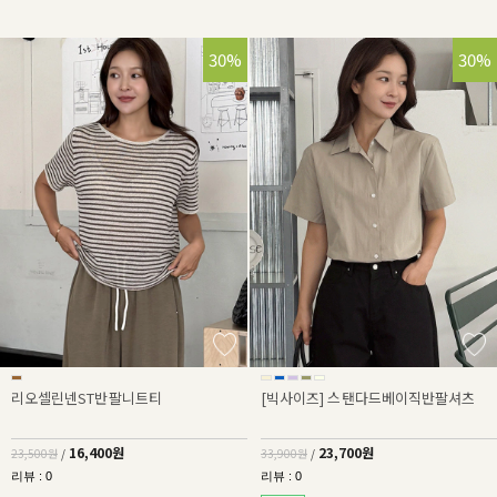
30%
30%
리오셀린넨ST반팔니트티
[빅사이즈] 스탠다드베이직반팔셔츠
16,400원
23,700원
23,500원
/
33,900원
/
리뷰 : 0
리뷰 : 0