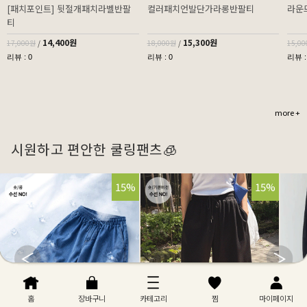
[패치포인트] 뒷절개패치라벨반팔
컬러패치언발단가라롱반팔티
라운
티
14,400원
15,300원
17,000원
/
18,000원
/
15,0
리뷰 : 0
리뷰 : 0
리뷰 :
more +
시원하고 편안한 쿨링팬츠🧊
32%
15%
32%
15%
홈
장바구니
카테고리
찜
마이페이지