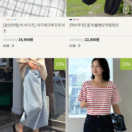
[살안타템/빅사이즈] 사각체크루즈핏셔
[하비추천] 쫀득쿨밴딩하렘팬츠
츠
16,900원
22,800원
19,900원
/
26,900원
/
리뷰 : 0
리뷰 : 0
15%
15%