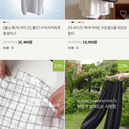
[쿨소재/빅사이즈] 쿨ST시어서커퍼프
[빅사이즈/복부커버] 크링클A훌셔링반
롱원피스
팔티
25,400원
19,900원
29,900원
/
23,500원
/
리뷰 : 0
리뷰 : 0
15%
15%