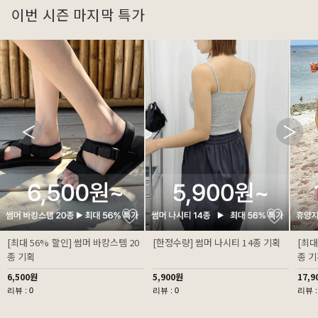
이번 시즌 마지막 특가
[최대 56% 할인] 썸머 바캉스템 20
[한정수량] 썸머 나시티 14종 기획
[최대
종 기획
종 
6,500원
5,900원
17,9
리뷰 : 0
리뷰 : 0
리뷰 :