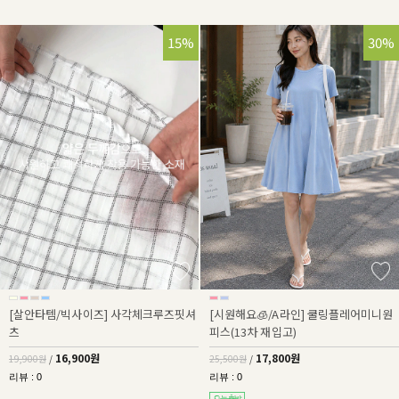
15%
30%
[살안타템/빅사이즈] 사각체크루즈핏셔
[시원해요🧊/A라인] 쿨링플레어미니원
츠
피스(13차 재입고)
16,900원
17,800원
19,900원
/
25,500원
/
리뷰 : 0
리뷰 : 0