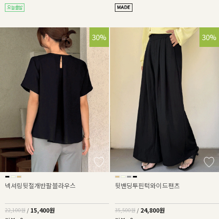
30%
30%
넥셔링뒷절개반팔블라우스
뒷밴딩투핀턱와이드팬츠
15,400원
24,800원
22,100원
/
35,500원
/