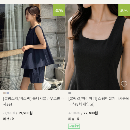
30%
30%
[쿨링소재/바스락] 훌나시블라우스반바
[쿨링🧊/여리여리] 스퀘어절개나시롱원
지set
피스(8차 재입고)
19,500원
22,400원
27,900원
/
32,100원
/
리뷰 : 0
리뷰 : 0