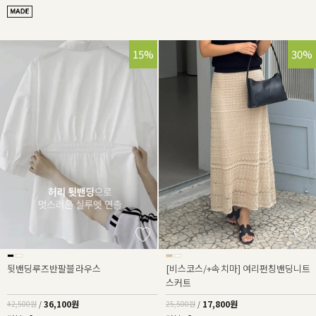
15%
30%
뒷밴딩루즈반팔블라우스
[비스코스/+속치마] 여리펀칭밴딩니트
스커트
36,100원
17,800원
42,500원
/
25,500원
/