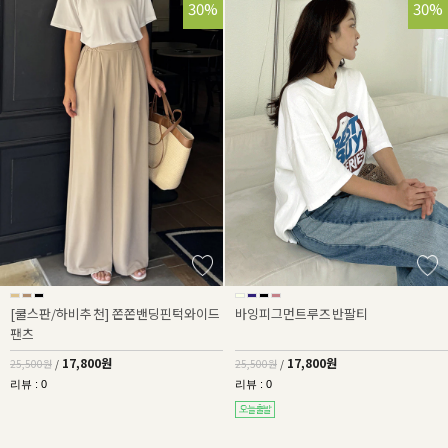
30%
30%
[쿨스판/하비추천] 쫀쫀밴딩핀턱와이드
바잉피그먼트루즈반팔티
팬츠
17,800원
17,800원
25,500원
/
25,500원
/
리뷰 : 0
리뷰 : 0