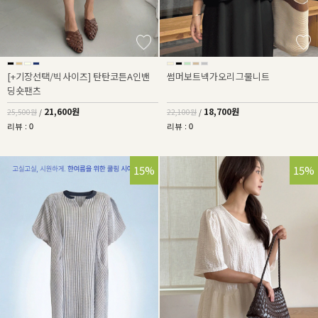
[+기장선택/빅사이즈] 탄탄코튼A인밴
썸머보트넥가오리그물니트
딩숏팬츠
21,600원
18,700원
25,500원
/
22,100원
/
리뷰 : 0
리뷰 : 0
15%
15%