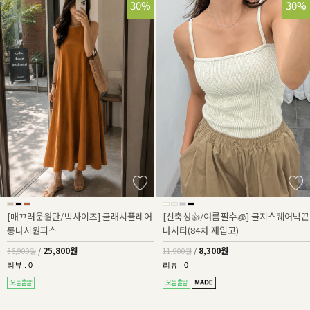
30%
30%
[매끄러운원단/빅사이즈] 클래시플레어
[신축성👍/여름필수🧊] 골지스퀘어넥끈
롱나시원피스
나시티(84차 재입고)
25,800원
8,300원
36,900원
/
11,900원
/
리뷰 : 0
리뷰 : 0