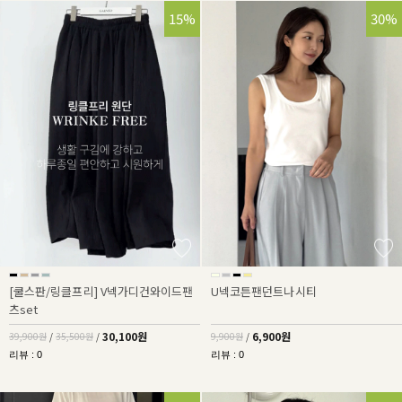
25%
15%
30%
[쿨스판/링클프리] V넥가디건와이드팬
U넥코튼팬던트나시티
츠set
30,100원
6,900원
39,900원
/
35,500원
/
9,900원
/
리뷰 : 0
리뷰 : 0