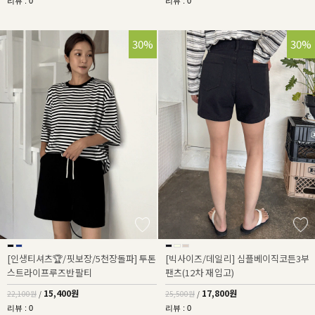
리뷰 : 0
리뷰 : 0
30%
30%
[인생티셔츠🏆/핏보장/5천장돌파] 투톤
[빅사이즈/데일리] 심플베이직코튼3부
스트라이프루즈반팔티
팬츠(12차 재입고)
15,400원
17,800원
22,100원
/
25,500원
/
리뷰 : 0
리뷰 : 0