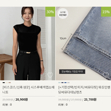
30%
32%
15%
[비스코스/신축성굿] 시스루배색캡소매
[+기장선택/빈티지/버뮤다핏] 워싱인밴
니트
딩버뮤다데님팬츠
20,900원
23,700원
29,900원
/
34,900원
/
27,900원
/
리뷰 : 0
리뷰 : 0