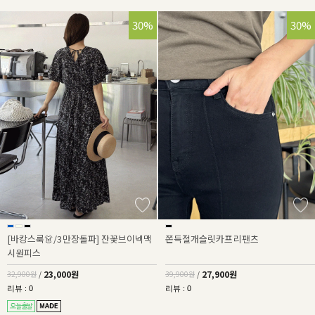
30%
30%
[바캉스룩👗/3만장돌파] 잔꽃브이넥맥
쫀득절개슬릿카프리팬츠
시원피스
23,000원
27,900원
32,900원
/
39,900원
/
리뷰 : 0
리뷰 : 0