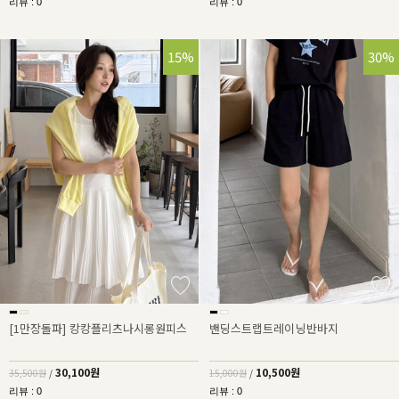
리뷰 : 0
리뷰 : 0
15%
30%
[1만장돌파] 캉캉플리츠나시롱원피스
밴딩스트랩트레이닝반바지
30,100원
10,500원
35,500원
/
15,000원
/
리뷰 : 0
리뷰 : 0