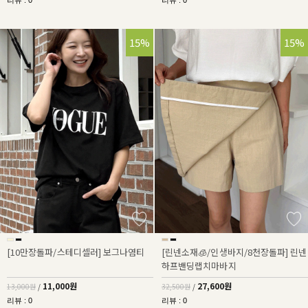
리뷰 : 0
리뷰 : 0
15%
15%
[10만장돌파/스테디셀러] 보그나염티
[린넨소재🧊/인생바지/8천장돌파] 린넨
하프밴딩랩치마바지
11,000원
27,600원
13,000원
/
32,500원
/
리뷰 : 0
리뷰 : 0