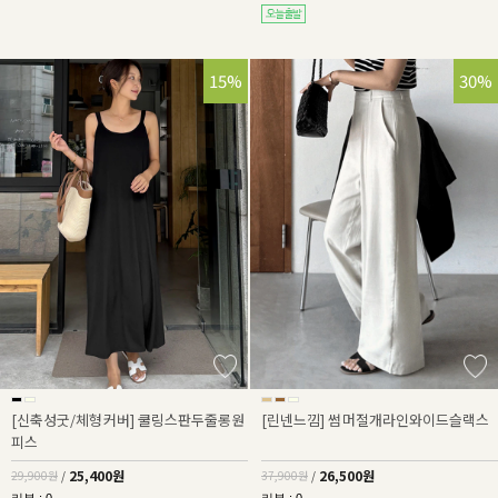
15%
30%
[신축성굿/체형커버] 쿨링스판두줄롱원
[린넨느낌] 썸머절개라인와이드슬랙스
피스
25,400원
26,500원
29,900원
/
37,900원
/