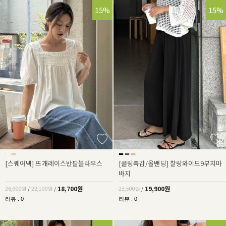
30%
15%
15%
[스퀘어넥] 뜨개레이스반팔블라우스
[쿨링촉감/올밴딩] 찰랑와이드9부치마
바지
18,700원
19,900원
26,900원
/
22,100원
/
23,500원
/
리뷰 : 0
리뷰 : 0