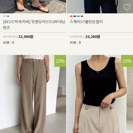
[BEST/하체커버] 뒷밴딩커브드8부데님
스퀘어ST쿨링반팔티
팬츠
33,900원
10,200원
39,900원
/
12,000원
/
리뷰 : 0
리뷰 : 0
15%
15%