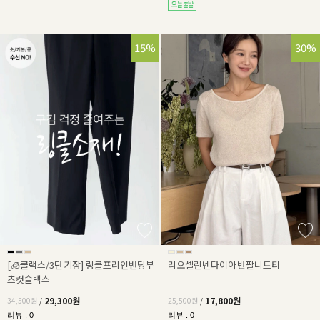
15%
30%
[🧊쿨랙스/3단기장] 링클프리인밴딩부
리오셀린넨다이아반팔니트티
츠컷슬랙스
29,300원
17,800원
34,500원
/
25,500원
/
리뷰 : 0
리뷰 : 0