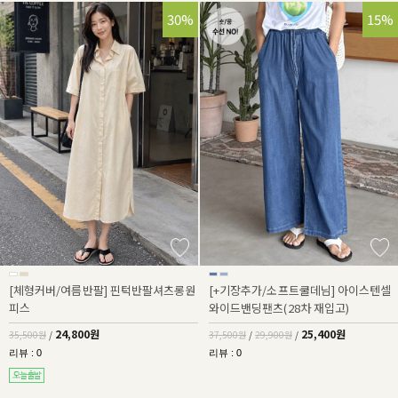
30%
32%
15%
[체형커버/여름반팔] 핀턱반팔셔츠롱원
[+기장추가/소프트쿨데님] 아이스텐셀
피스
와이드밴딩팬츠(28차 재입고)
24,800원
25,400원
35,500원
/
37,500원
/
29,900원
/
리뷰 : 0
리뷰 : 0