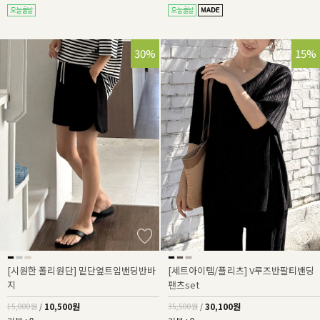
30%
15%
[시원한 폴리원단] 밑단옆트임밴딩반바
[세트아이템/플리츠] V루즈반팔티밴딩
지
팬츠set
10,500원
30,100원
15,000원
/
35,500원
/