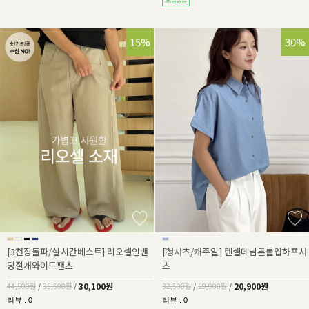
32%
15%
36%
30%
[3천장돌파/실시간베스트] 리오셀인밴
[청셔츠/캐주얼] 텐셀데님톤롤업하프셔
딩절개와이드팬츠
츠
30,100원
20,900원
44,500원
/
35,500원
/
32,500원
/
29,900원
/
리뷰 : 0
리뷰 : 0