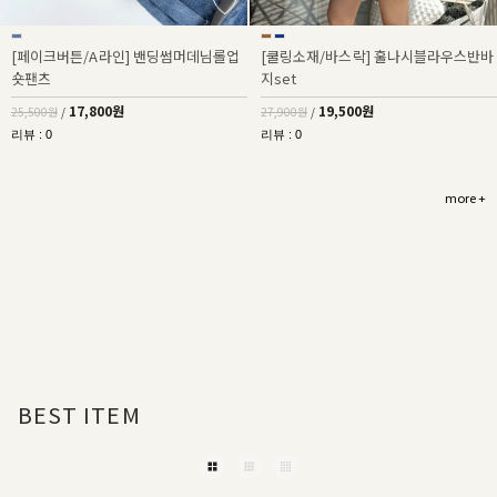
[페이크버튼/A라인] 밴딩썸머데님롤업
[쿨링소재/바스락] 훌나시블라우스반바
숏팬츠
지set
17,800원
19,500원
25,500원
/
27,900원
/
리뷰 : 0
리뷰 : 0
more +
BEST ITEM