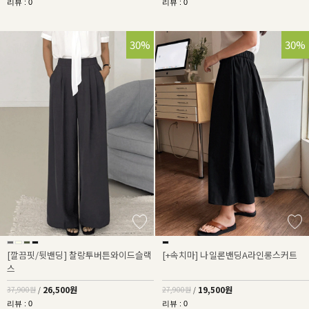
리뷰 : 0
리뷰 : 0
30%
30%
[깔끔핏/뒷밴딩] 찰랑투버튼와이드슬랙
[+속치마] 나일론밴딩A라인롱스커트
스
26,500원
19,500원
37,900원
/
27,900원
/
리뷰 : 0
리뷰 : 0