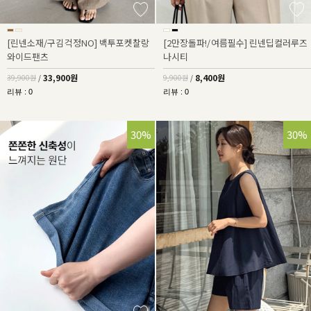
[린넨소재/구김걱정NO] 백투포켓찰랑
[2만장돌파!/여름필수] 린넨딥컬러루즈
와이드팬츠
나시티
33,900원
8,400원
39,900원
/
9,900원
/
리뷰 : 0
리뷰 : 0
30%
30%