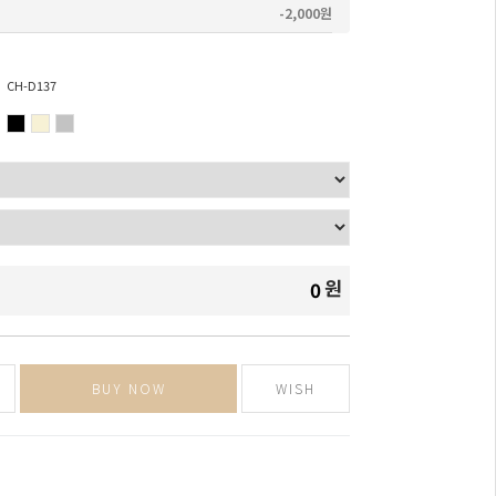
-2,000원
CH-D137
원
0
BUY NOW
WISH