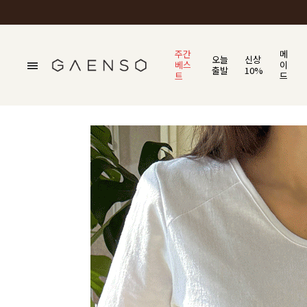
주간
메
오늘
신상
베스
이
출발
10%
트
드