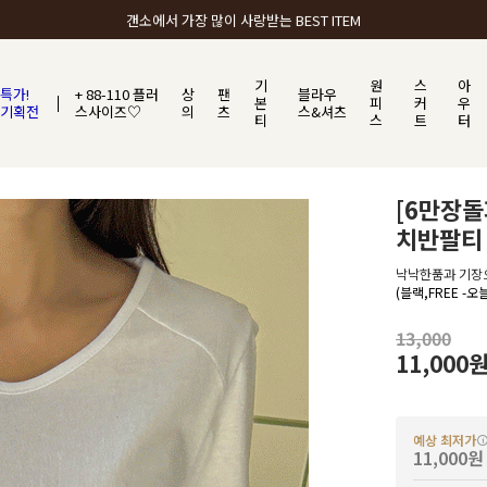
갠소에서 가장 많이 사랑받는 BEST ITEM
기
원
스
아
특가!
+ 88-110 플러
상
팬
블라우
본
피
커
우
기획전
스사이즈♡
의
츠
스&셔츠
티
스
트
터
[6만장돌
치반팔티
낙낙한품과 기장
(블랙,FREE -
13,000
11,000
예상 최저가
11,000원