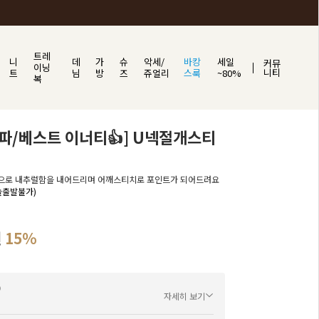
트레
니
데
가
슈
악세/
바캉
세일
커뮤
이닝
니티
트
님
방
즈
쥬얼리
스룩
~80%
복
파/베스트 이너티👍] U넥절개스티
으로 내추럴함을 내어드리며 어깨스티치로 포인트가 되어드려요
오늘출발불가)
원
15%
자세히 보기