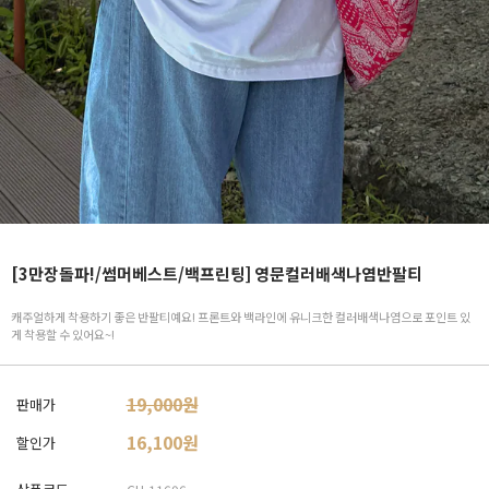
[3만장돌파!/썸머베스트/백프린팅] 영문컬러배색나염반팔티
캐주얼하게 착용하기 좋은 반팔티예요! 프론트와 백라인에 유니크한 컬러배색나염으로 포인트 있
게 착용할 수 있어요~!
19,000원
판매가
16,100
원
할인가