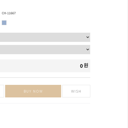
CH-11667
원
0
BUY NOW
WISH