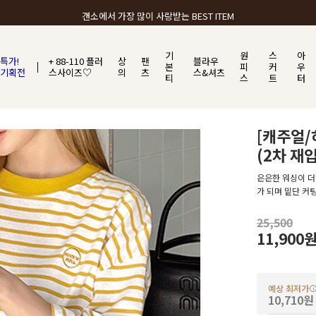
갠소에서 가장 많이 사랑받는 BEST ITEM
기
원
스
아
특가!
+ 88-110 플러
상
팬
블라우
본
피
커
우
기획전
스사이즈♡
의
츠
스&셔츠
티
스
트
터
[캐주얼
(2차 재
은은한 워싱이 더
가 되며 밑단 커
25,500
11,900
예상 최저가
10,710원