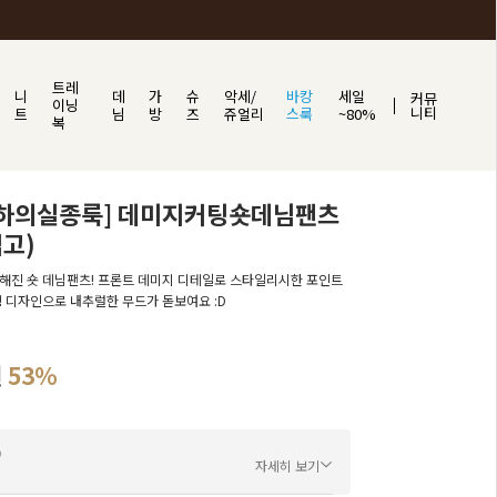
트레
니
데
가
슈
악세/
바캉
세일
커뮤
이닝
니티
트
님
방
즈
쥬얼리
스룩
~80%
복
/하의실종룩] 데미지커팅숏데님팬츠
입고)
해진 숏 데님팬츠! 프론트 데미지 디테일로 스타일리시한 포인트
팅 디자인으로 내추럴한 무드가 돋보여요 :D
원
53
%
자세히 보기