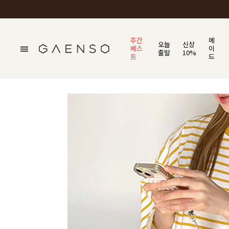
주간
메
오늘
신상
베스
이
출발
10%
트
드