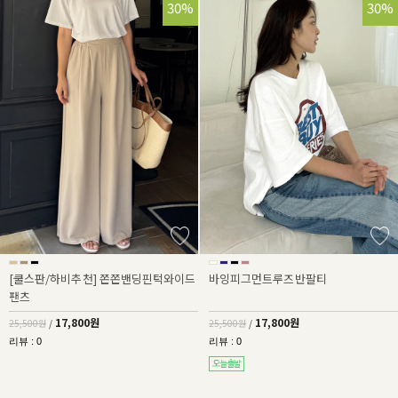
30%
30%
[쿨스판/하비추천] 쫀쫀밴딩핀턱와이드
바잉피그먼트루즈반팔티
팬츠
17,800원
17,800원
25,500원
/
25,500원
/
리뷰 : 0
리뷰 : 0