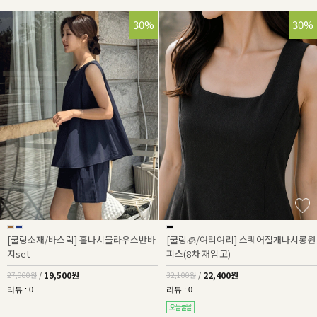
30%
30%
[쿨링소재/바스락] 훌나시블라우스반바
[쿨링🧊/여리여리] 스퀘어절개나시롱원
지set
피스(8차 재입고)
19,500원
22,400원
27,900원
/
32,100원
/
리뷰 : 0
리뷰 : 0