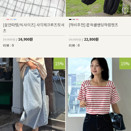
[살안타템/빅사이즈] 사각체크루즈핏셔
[하비추천] 쫀득쿨밴딩하렘팬츠
츠
16,900원
22,800원
19,900원
/
26,900원
/
리뷰 : 0
리뷰 : 0
15%
15%