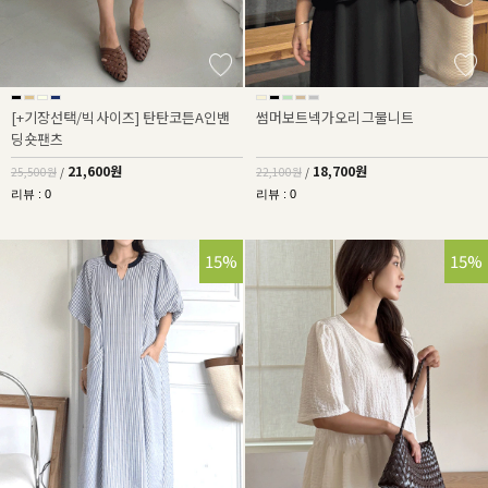
[+기장선택/빅사이즈] 탄탄코튼A인밴
썸머보트넥가오리그물니트
딩숏팬츠
21,600원
18,700원
25,500원
/
22,100원
/
리뷰 : 0
리뷰 : 0
15%
15%