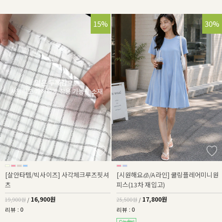
15%
30%
[살안타템/빅사이즈] 사각체크루즈핏셔
[시원해요🧊/A라인] 쿨링플레어미니원
츠
피스(13차 재입고)
16,900원
17,800원
19,900원
/
25,500원
/
리뷰 : 0
리뷰 : 0