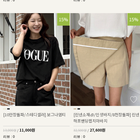
리뷰 : 0
리뷰 : 0
15%
15%
[10만장돌파/스테디셀러] 보그나염티
[린넨소재🧊/인생바지/8천장돌파] 린넨
하프밴딩랩치마바지
11,000원
27,600원
13,000원
/
32,500원
/
리뷰 : 0
리뷰 : 0