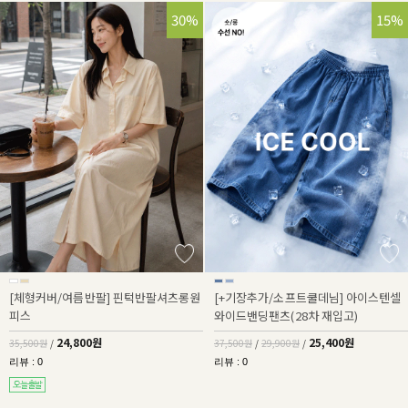
30%
32%
15%
[체형커버/여름반팔] 핀턱반팔셔츠롱원
[+기장추가/소프트쿨데님] 아이스텐셀
피스
와이드밴딩팬츠(28차 재입고)
24,800원
25,400원
35,500원
/
37,500원
/
29,900원
/
리뷰 : 0
리뷰 : 0