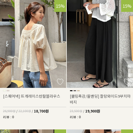
30%
15%
15%
[스퀘어넥] 뜨개레이스반팔블라우스
[쿨링촉감/올밴딩] 찰랑와이드9부치마
바지
18,700원
19,900원
26,900원
/
22,100원
/
23,500원
/
리뷰 : 0
리뷰 : 0