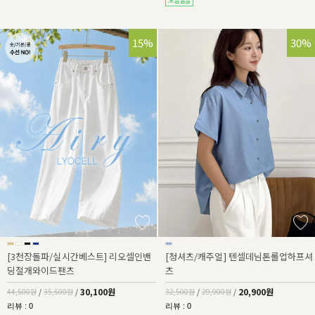
32%
15%
36%
30%
[3천장돌파/실시간베스트] 리오셀인밴
[청셔츠/캐주얼] 텐셀데님톤롤업하프셔
딩절개와이드팬츠
츠
30,100원
20,900원
44,500원
/
35,500원
/
32,500원
/
29,900원
/
리뷰 : 0
리뷰 : 0