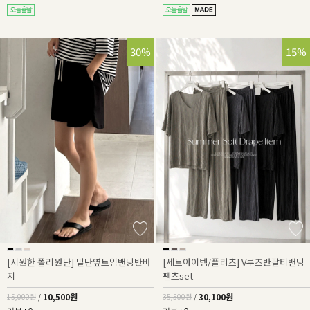
30%
15%
[시원한 폴리원단] 밑단옆트임밴딩반바
[세트아이템/플리츠] V루즈반팔티밴딩
지
팬츠set
10,500원
30,100원
15,000원
/
35,500원
/