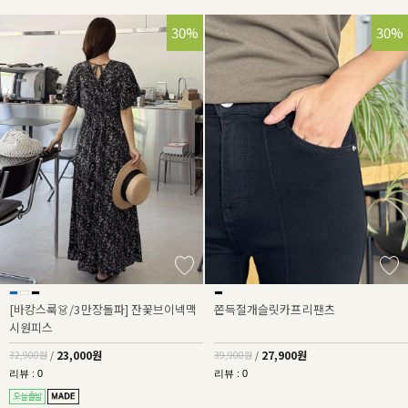
30%
30%
[바캉스룩👗/3만장돌파] 잔꽃브이넥맥
쫀득절개슬릿카프리팬츠
시원피스
23,000원
27,900원
32,900원
/
39,900원
/
리뷰 : 0
리뷰 : 0