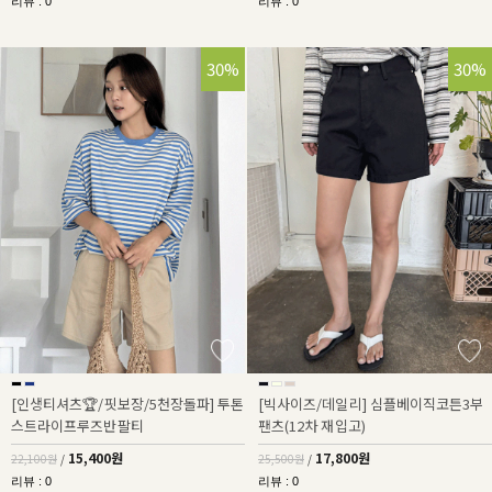
리뷰 : 0
리뷰 : 0
30%
30%
[인생티셔츠🏆/핏보장/5천장돌파] 투톤
[빅사이즈/데일리] 심플베이직코튼3부
스트라이프루즈반팔티
팬츠(12차 재입고)
15,400원
17,800원
22,100원
/
25,500원
/
리뷰 : 0
리뷰 : 0