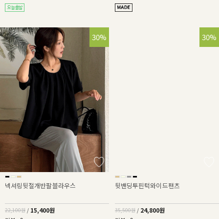
30%
30%
넥셔링뒷절개반팔블라우스
뒷밴딩투핀턱와이드팬츠
15,400원
24,800원
22,100원
/
35,500원
/