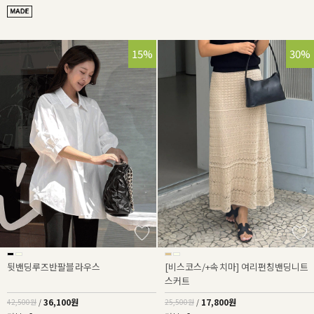
15%
30%
뒷밴딩루즈반팔블라우스
[비스코스/+속치마] 여리펀칭밴딩니트
스커트
36,100원
17,800원
42,500원
/
25,500원
/