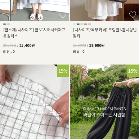
[쿨소재/빅사이즈] 쿨ST시어서커퍼프
[빅사이즈/복부커버] 크링클A훌셔링반
롱원피스
팔티
25,400원
19,900원
29,900원
/
23,500원
/
리뷰 : 0
리뷰 : 0
15%
15%