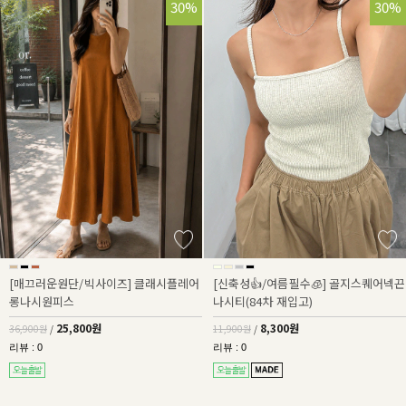
30%
30%
[매끄러운원단/빅사이즈] 클래시플레어
[신축성👍/여름필수🧊] 골지스퀘어넥끈
롱나시원피스
나시티(84차 재입고)
25,800원
8,300원
36,900원
/
11,900원
/
리뷰 : 0
리뷰 : 0