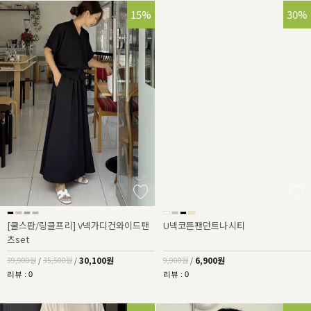
25%
15%
30%
[쿨스판/링클프리] V넥가디건와이드팬
U넥코튼팬던트나시티
츠set
30,100원
6,900원
39,900원
/
35,500원
/
9,900원
/
리뷰 : 0
리뷰 : 0