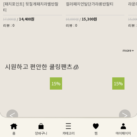
[패치포인트] 뒷절개패치라벨반팔
컬러패치언발단가라롱반팔티
라운
티
14,400원
15,300원
17,000원
/
18,000원
/
15,0
리뷰 : 0
리뷰 : 0
리뷰 :
more +
시원하고 편안한 쿨링팬츠🧊
32%
15%
32%
15%
홈
장바구니
카테고리
찜
마이페이지