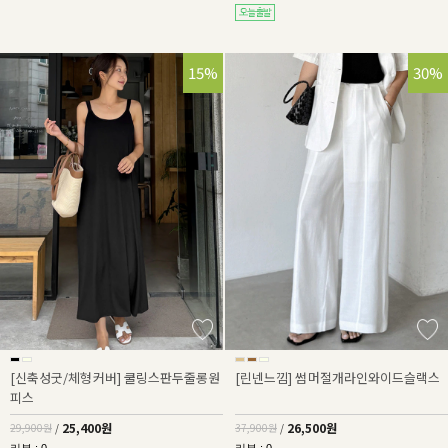
15%
30%
[신축성굿/체형커버] 쿨링스판두줄롱원
[린넨느낌] 썸머절개라인와이드슬랙스
피스
25,400원
26,500원
29,900원
/
37,900원
/