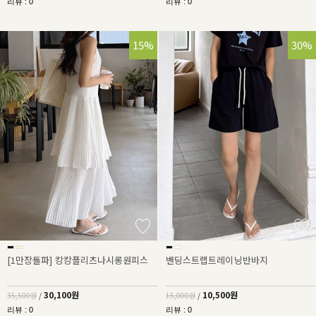
리뷰 : 0
리뷰 : 0
15%
30%
[1만장돌파] 캉캉플리츠나시롱원피스
밴딩스트랩트레이닝반바지
30,100원
10,500원
35,500원
/
15,000원
/
리뷰 : 0
리뷰 : 0