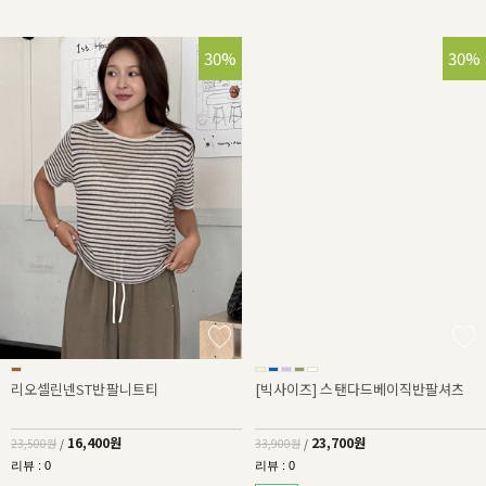
30%
30%
리오셀린넨ST반팔니트티
[빅사이즈] 스탠다드베이직반팔셔츠
16,400원
23,700원
23,500원
/
33,900원
/
리뷰 : 0
리뷰 : 0