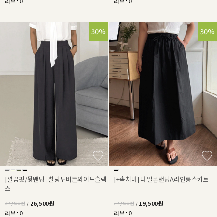
리뷰 : 0
리뷰 : 0
30%
30%
[깔끔핏/뒷밴딩] 찰랑투버튼와이드슬랙
[+속치마] 나일론밴딩A라인롱스커트
스
26,500원
19,500원
37,900원
/
27,900원
/
리뷰 : 0
리뷰 : 0