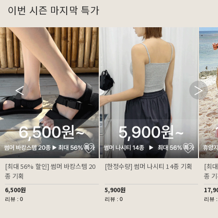
이번 시즌 마지막 특가
[최대 56% 할인] 썸머 바캉스템 20
[한정수량] 썸머 나시티 14종 기획
[최대
종 기획
종 
6,500원
5,900원
17,9
리뷰 : 0
리뷰 : 0
리뷰 :