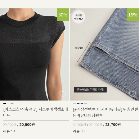
30%
32%
15%
[비스코스/신축성굿] 시스루배색캡소매
[+기장선택/빈티지/버뮤다핏] 워싱인밴
니트
딩버뮤다데님팬츠
20,900원
23,700원
29,900원
/
34,900원
/
27,900원
/
리뷰 : 0
리뷰 : 0