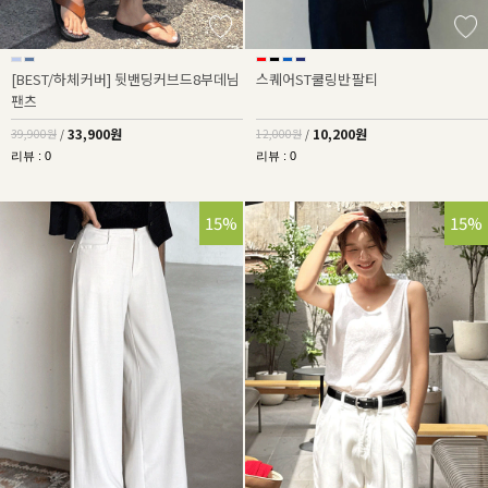
[BEST/하체커버] 뒷밴딩커브드8부데님
스퀘어ST쿨링반팔티
팬츠
33,900원
10,200원
39,900원
/
12,000원
/
리뷰 : 0
리뷰 : 0
15%
15%