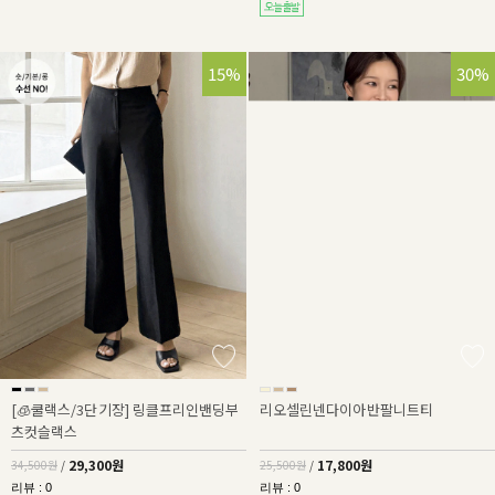
15%
30%
[🧊쿨랙스/3단기장] 링클프리인밴딩부
리오셀린넨다이아반팔니트티
츠컷슬랙스
29,300원
17,800원
34,500원
/
25,500원
/
리뷰 : 0
리뷰 : 0