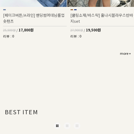
[페이크버튼/A라인] 밴딩썸머데님롤업
[쿨링소재/바스락] 훌나시블라우스반바
숏팬츠
지set
17,800원
19,500원
25,500원
/
27,900원
/
리뷰 : 0
리뷰 : 0
more +
BEST ITEM