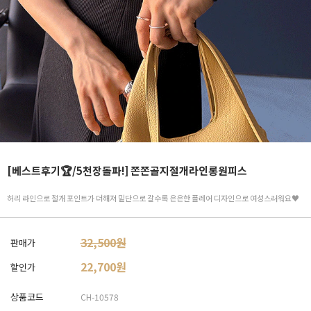
[베스트후기🏆/5천장돌파!] 쫀쫀골지절개라인롱원피스
허리 라인으로 절개 포인트가 더해져 밑단으로 갈수록 은은한 플레어 디자인으로 여성스러워요♥
32,500원
판매가
22,700
원
할인가
상품코드
CH-10578