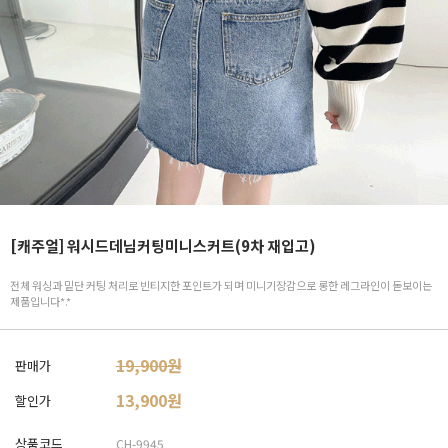
[캐주얼] 워시드데님커팅미니스커트(9차 재입고)
전체 워싱과 밑단 커팅 처리로 빈티지한 포인트가 되며 미니기장감으로 롱한 레그라인이 돋보이는
제품입니다*.*
19,900원
판매가
13,900
원
할인가
상품코드
CH-9945