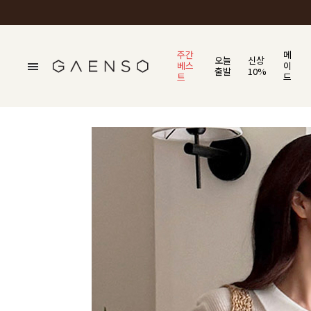
주간
메
오늘
신상
베스
이
출발
10%
트
드