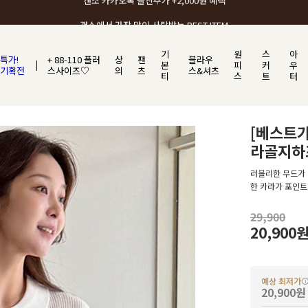
갠소에서 가장 많이 사랑받는 BEST ITEM
기
원
스
아
특가!
+ 88-110 플러
상
팬
블라우
본
피
커
우
기획전
스사이즈♡
의
츠
스&셔츠
티
스
트
터
[베스트가
라골지하
러블리한 무드가 
한 카라가 포인트
29,900
20,900
예상 최저가
20,900원