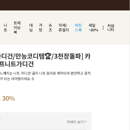
트레
니
데
가
슈
악세/
바캉
세일
커뮤
이닝
니티
트
님
방
즈
쥬얼리
스룩
~80%
복
디건/만능코디템🏆/3천장돌파] 카
프니트가디건
느껴지는 니트 가디건! 골지 니트 원사로 제작되어 편안하고 큼직
가 되는 아이템이에요 :D
원
30%
자세히 보기