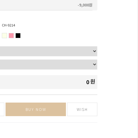
-9,000원
CH-9214
원
0
BUY NOW
WISH