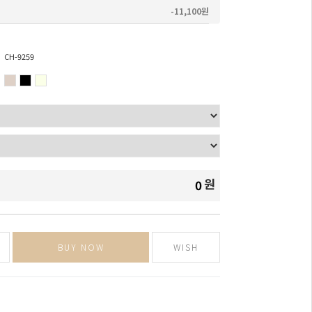
-11,100원
CH-9259
원
0
BUY NOW
WISH