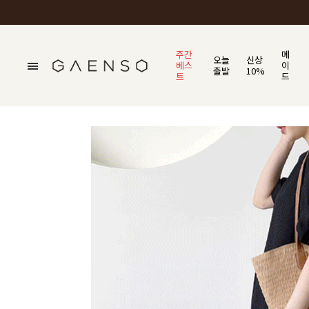
주간
메
오늘
신상
베스
이
출발
10%
트
드