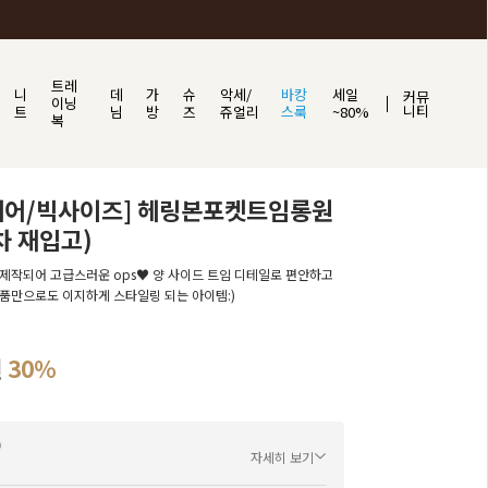
트레
니
데
가
슈
악세/
바캉
세일
커뮤
이닝
니티
트
님
방
즈
쥬얼리
스룩
~80%
복
웨어/빅사이즈] 헤링본포켓트임롱원
차 재입고)
제작되어 고급스러운 ops♥ 양 사이드 트임 디테일로 편안하고
품만으로도 이지하게 스타일링 되는 아이템:)
원
30%
자세히 보기