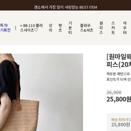
갠소에서 가장 많이 사랑받는 BEST ITEM
기
원
스
아
특가!
+ 88-110 플러
상
팬
블라우
본
피
커
우
기획전
스사이즈♡
의
츠
스&셔츠
티
스
트
터
[원마일
피스(20
헤링본 패턴으로 
포인트가 되며 단
36,900
25,800
예상 최저가
25,800원