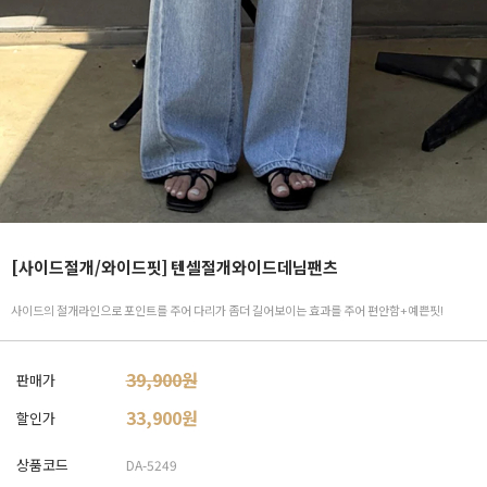
[사이드절개/와이드핏] 텐셀절개와이드데님팬츠
사이드의 절개라인으로 포인트를 주어 다리가 좀더 길어보이는 효과를 주어 편안함+예쁜핏!
39,900원
판매가
33,900
원
할인가
상품코드
DA-5249