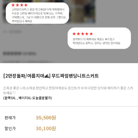
[2만장돌파/여름치마🌊] 무드짜임밴딩니트스커트
신축성 좋은 니트소재로 편안하고 펀칭자체로도 포인트가 되어 다양한 상의와 매치하기 좋은 스커
트예요♡
(블랙5XL , 베이지XL-오늘출발불가)
35,500원
판매가
30,100
원
할인가