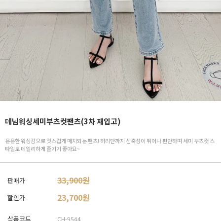
데님워싱세미부츠컷팬츠(3차 재입고)
은은한 워싱감으로 멋스럽게 매치되는 팬츠! 허리단까지 신축성이 뛰어나 편안하며 세미 부츠컷 스
타일로 데일리하게 즐기기 좋아요~
33,900원
판매가
23,700
원
할인가
상품코드
CH-9544