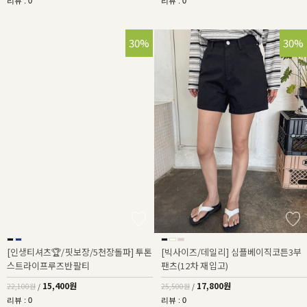
리뷰 : 0
리뷰 : 0
30%
30%
[인생티셔츠🏆/핏보장/5천장돌파] 투톤
[빅사이즈/데일리] 심플베이직코튼3부
스트라이프루즈반팔티
팬츠(12차 재입고)
15,400원
17,800원
22,100원
/
25,500원
/
리뷰 : 0
리뷰 : 0