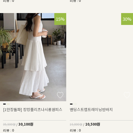
리뷰 : 0
리뷰 : 0
15%
30%
[1만장돌파] 캉캉플리츠나시롱원피스
밴딩스트랩트레이닝반바지
30,100원
10,500원
35,500원
/
15,000원
/
리뷰 : 0
리뷰 : 0