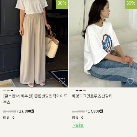
30%
30%
[쿨스판/하비추천] 쫀쫀밴딩핀턱와이드
바잉피그먼트루즈반팔티
팬츠
17,800원
17,800원
25,500원
/
25,500원
/
리뷰 : 0
리뷰 : 0