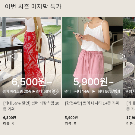
이번 시즌 마지막 특가
[최대 56% 할인] 썸머 바캉스템 20
[한정수량] 썸머 나시티 14종 기획
[최대
종 기획
종 
6,500원
5,900원
17,9
리뷰 : 0
리뷰 : 0
리뷰 :