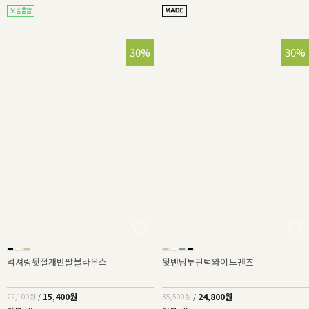
30%
30%
넥셔링뒷절개반팔블라우스
뒷밴딩투핀턱와이드팬츠
15,400원
24,800원
22,100원
/
35,500원
/