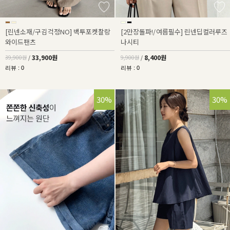
[린넨소재/구김걱정NO] 백투포켓찰랑
[2만장돌파!/여름필수] 린넨딥컬러루즈
와이드팬츠
나시티
33,900원
8,400원
39,900원
/
9,900원
/
리뷰 : 0
리뷰 : 0
30%
30%