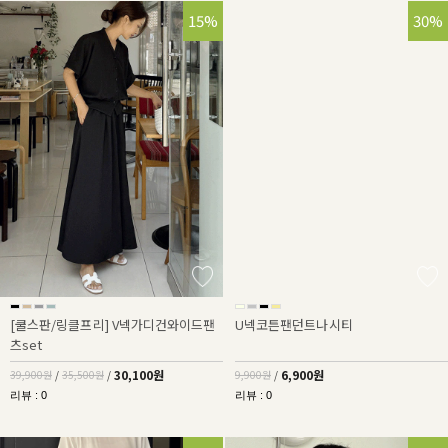
25%
15%
30%
[쿨스판/링클프리] V넥가디건와이드팬
U넥코튼팬던트나시티
츠set
30,100원
6,900원
39,900원
/
35,500원
/
9,900원
/
리뷰 : 0
리뷰 : 0