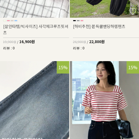
[살안타템/빅사이즈] 사각체크루즈핏셔
[하비추천] 쫀득쿨밴딩하렘팬츠
츠
16,900원
22,800원
19,900원
/
26,900원
/
리뷰 : 0
리뷰 : 0
15%
15%