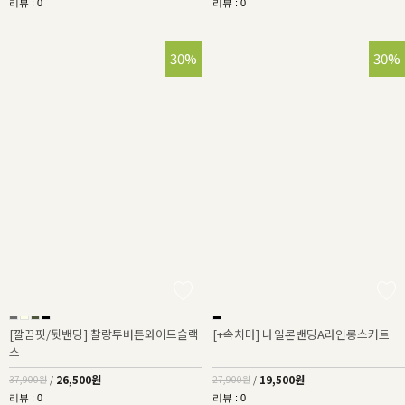
리뷰 : 0
리뷰 : 0
30%
30%
[깔끔핏/뒷밴딩] 찰랑투버튼와이드슬랙
[+속치마] 나일론밴딩A라인롱스커트
스
26,500원
19,500원
37,900원
/
27,900원
/
리뷰 : 0
리뷰 : 0