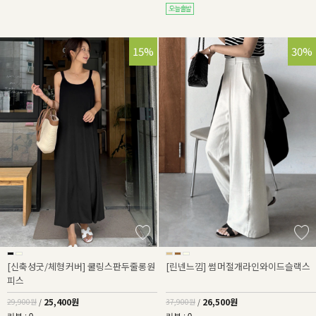
15%
30%
[신축성굿/체형커버] 쿨링스판두줄롱원
[린넨느낌] 썸머절개라인와이드슬랙스
피스
25,400원
26,500원
29,900원
/
37,900원
/