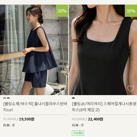
30%
30%
[쿨링소재/바스락] 훌나시블라우스반바
[쿨링🧊/여리여리] 스퀘어절개나시롱원
지set
피스(8차 재입고)
19,500원
22,400원
27,900원
/
32,100원
/
리뷰 : 0
리뷰 : 0