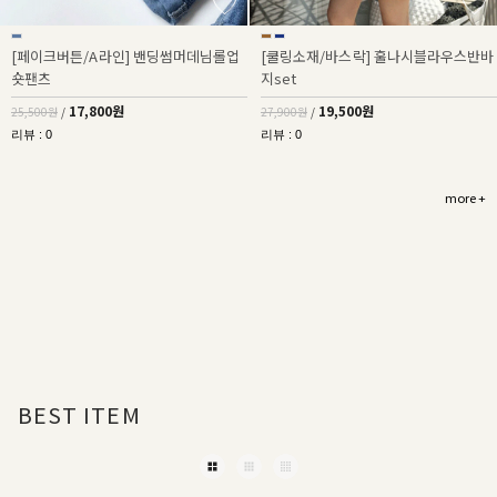
[페이크버튼/A라인] 밴딩썸머데님롤업
[쿨링소재/바스락] 훌나시블라우스반바
숏팬츠
지set
17,800원
19,500원
25,500원
/
27,900원
/
리뷰 : 0
리뷰 : 0
more +
BEST ITEM