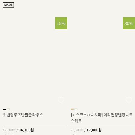
15%
30%
뒷밴딩루즈반팔블라우스
[비스코스/+속치마] 여리펀칭밴딩니트
스커트
36,100원
17,800원
42,500원
/
25,500원
/