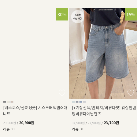
30%
32%
15%
[비스코스/신축성굿] 시스루배색캡소매
[+기장선택/빈티지/버뮤다핏] 워싱인밴
니트
딩버뮤다데님팬츠
20,900원
23,700원
29,900원
/
34,900원
/
27,900원
/
리뷰 : 0
리뷰 : 0