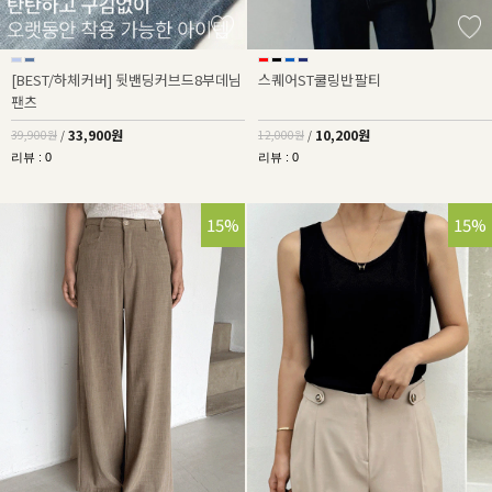
[BEST/하체커버] 뒷밴딩커브드8부데님
스퀘어ST쿨링반팔티
팬츠
33,900원
10,200원
39,900원
/
12,000원
/
리뷰 : 0
리뷰 : 0
15%
15%