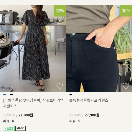
30%
30%
[바캉스룩👗/3만장돌파] 잔꽃브이넥맥
쫀득절개슬릿카프리팬츠
시원피스
23,000원
27,900원
32,900원
/
39,900원
/
리뷰 : 0
리뷰 : 0