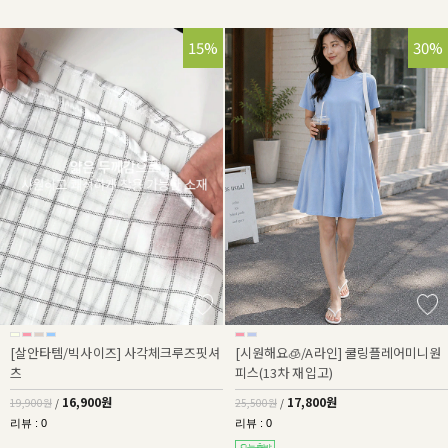
15%
30%
[살안타템/빅사이즈] 사각체크루즈핏셔
[시원해요🧊/A라인] 쿨링플레어미니원
츠
피스(13차 재입고)
16,900원
17,800원
19,900원
/
25,500원
/
리뷰 : 0
리뷰 : 0