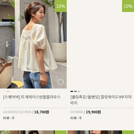
30%
15%
15%
[스퀘어넥] 뜨개레이스반팔블라우스
[쿨링촉감/올밴딩] 찰랑와이드9부치마
바지
18,700원
19,900원
26,900원
/
22,100원
/
23,500원
/
리뷰 : 0
리뷰 : 0