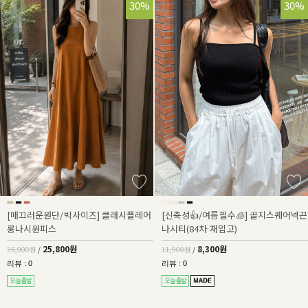
30%
30%
[매끄러운원단/빅사이즈] 클래시플레어
[신축성👍/여름필수🧊] 골지스퀘어넥끈
롱나시원피스
나시티(84차 재입고)
25,800원
8,300원
36,900원
/
11,900원
/
리뷰 : 0
리뷰 : 0