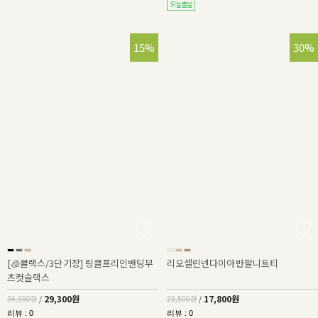
15%
30%
[🧊쿨랙스/3단기장] 링클프리인밴딩부
리오셀린넨다이아반팔니트티
츠컷슬랙스
29,300원
17,800원
34,500원
/
25,500원
/
리뷰 : 0
리뷰 : 0