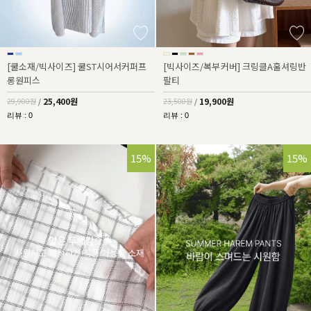
[쿨소재/빅사이즈] 쿨ST시어서커퍼프
[빅사이즈/복부커버] 크링클A훌셔링반
롱원피스
팔티
25,400원
19,900원
29,900원
/
23,500원
/
리뷰 : 0
리뷰 : 0
15%
15%