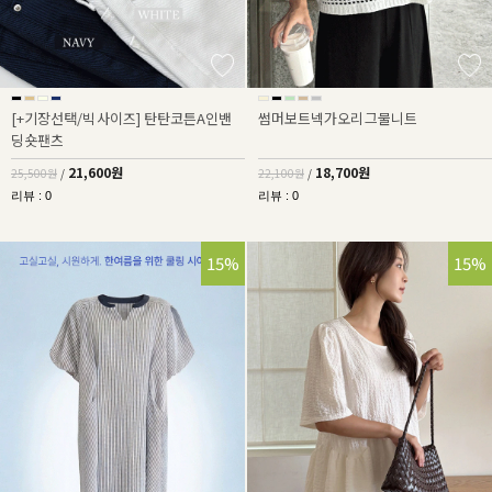
[+기장선택/빅사이즈] 탄탄코튼A인밴
썸머보트넥가오리그물니트
딩숏팬츠
21,600원
18,700원
25,500원
/
22,100원
/
리뷰 : 0
리뷰 : 0
15%
15%