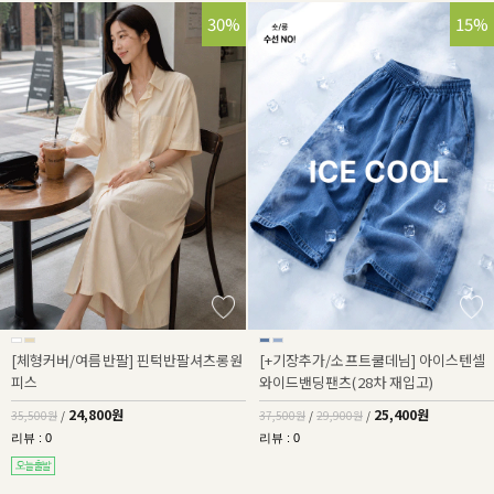
30%
32%
15%
[체형커버/여름반팔] 핀턱반팔셔츠롱원
[+기장추가/소프트쿨데님] 아이스텐셀
피스
와이드밴딩팬츠(28차 재입고)
24,800원
25,400원
35,500원
/
37,500원
/
29,900원
/
리뷰 : 0
리뷰 : 0