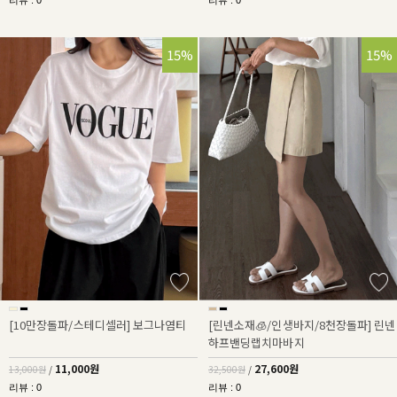
리뷰 : 0
리뷰 : 0
15%
15%
[10만장돌파/스테디셀러] 보그나염티
[린넨소재🧊/인생바지/8천장돌파] 린넨
하프밴딩랩치마바지
11,000원
27,600원
13,000원
/
32,500원
/
리뷰 : 0
리뷰 : 0