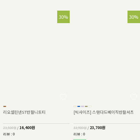
30%
30%
리오셀린넨ST반팔니트티
[빅사이즈] 스탠다드베이직반팔셔츠
16,400원
23,700원
23,500원
/
33,900원
/
리뷰 : 0
리뷰 : 0