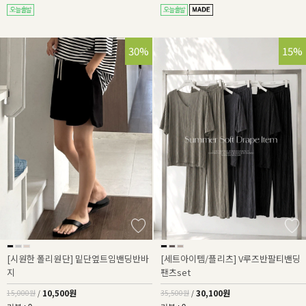
30%
15%
[시원한 폴리원단] 밑단옆트임밴딩반바
[세트아이템/플리츠] V루즈반팔티밴딩
지
팬츠set
10,500원
30,100원
15,000원
/
35,500원
/