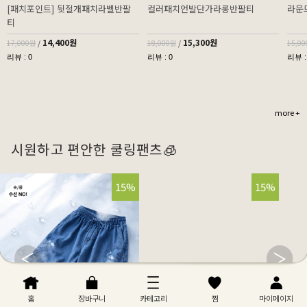
[패치포인트] 뒷절개패치라벨반팔
컬러패치언발단가라롱반팔티
라운
티
14,400원
15,300원
17,000원
/
18,000원
/
15,0
리뷰 : 0
리뷰 : 0
리뷰 :
more +
시원하고 편안한 쿨링팬츠🧊
32%
15%
32%
15%
홈
장바구니
카테고리
찜
마이페이지