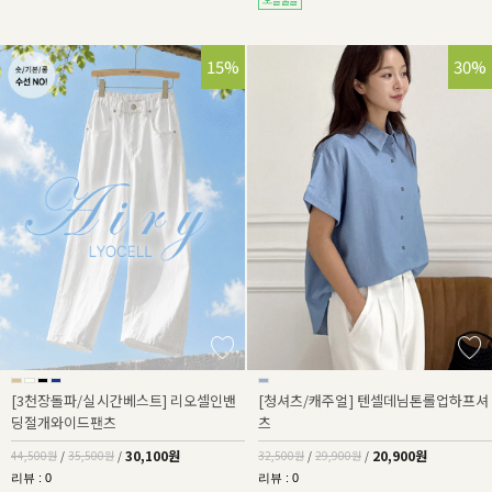
32%
15%
36%
30%
[3천장돌파/실시간베스트] 리오셀인밴
[청셔츠/캐주얼] 텐셀데님톤롤업하프셔
딩절개와이드팬츠
츠
30,100원
20,900원
44,500원
/
35,500원
/
32,500원
/
29,900원
/
리뷰 : 0
리뷰 : 0