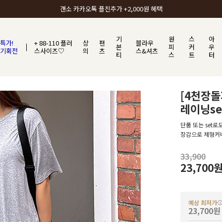
갠소에서 가장 많이 사랑받는 BEST ITEM
기
원
스
아
특가!
+ 88-110 플러
상
팬
블라우
본
피
커
우
기획전
스사이즈♡
의
츠
스&셔츠
티
스
트
터
[4천장돌
레이닝se
단품 또는 set로
장감으로 체형커
33,900
23,700
예상 최저가
23,700원