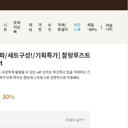
트레
니
데
가
슈
악세/
바캉
세일
커뮤
이닝
니티
트
님
방
즈
쥬얼리
스룩
~80%
복
파/세트구성!/기획특가] 찰랑루즈트
t
도 다양하게 활용할 수 있는 set! 상의는 루즈하고 힙을 가려주는 기
버가 되며 하의는 밴딩과 스트링으로 안정적으로 착용돼요
원
30%
자세히 보기