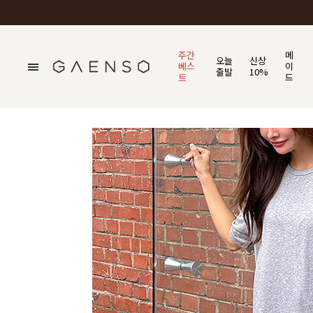
주간
메
오늘
신상
베스
이
출발
10%
트
드