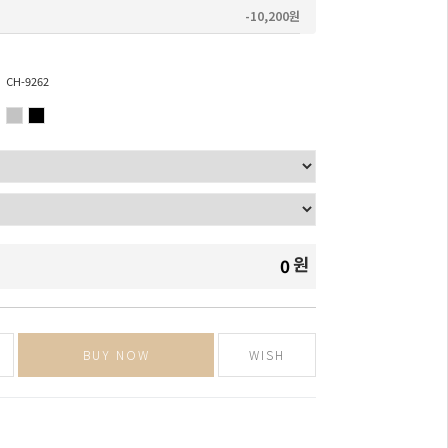
-10,200원
CH-9262
원
0
BUY NOW
WISH