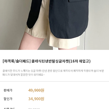
[하객룩/숄더패드] 클래식린넨반팔싱글자켓(16차 재입고)
클래식한 무드가 느껴지는 싱글 자켓! 린넨 혼방 원단으로 제작되어 쾌적하게 착용되며 숄더 부분
패드가 덧대어져 깔끔한 핏이 유지돼요~
49,900원
판매가
34,900
원
할인가