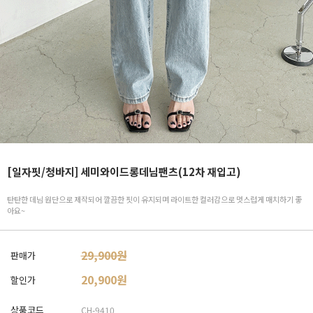
[일자핏/청바지] 세미와이드롱데님팬츠(12차 재입고)
탄탄한 데님 원단으로 제작되어 깔끔한 핏이 유지되며 라이트한 컬러감으로 멋스럽게 매치하기 좋
아요~
29,900원
판매가
20,900
원
할인가
상품코드
CH-9410