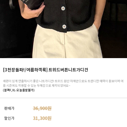
[3천장돌파!/여름하객룩] 트위드버튼니트가디건
세련미 있게 연출하시기 좋은 니트가디건! 트위드 원단 자체만으로도 트렌디한 매력이 돋보이며 여
름 시즌에도 착용할 수 있는 두께감으로 제작되었어요~
(블랙F,XL-오늘출발불가)
36,900원
판매가
31,300
원
할인가