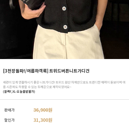
[3천장돌파!/여름하객룩] 트위드버튼니트가디건
세련미 있게 연출하시기 좋은 니트가디건! 트위드 원단 자체만으로도 트렌디한 매력이 돋보이며 여
름 시즌에도 착용할 수 있는 두께감으로 제작되었어요~
(블랙F,XL-오늘출발불가)
36,900원
판매가
31,300
원
할인가