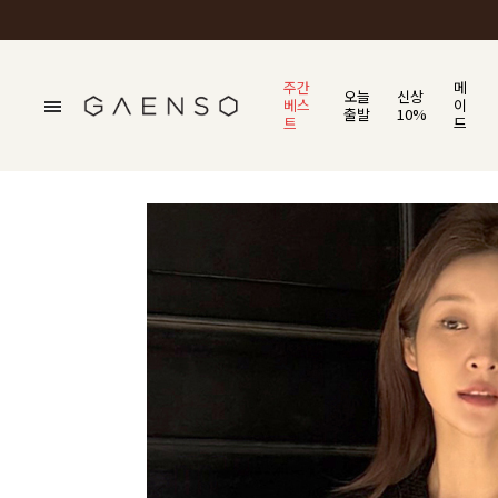
주간
메
오늘
신상
베스
이
출발
10%
트
드