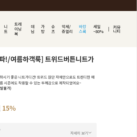
트레
니
데
가
슈
악세/
바캉
세일
커뮤
이닝
니티
트
님
방
즈
쥬얼리
스룩
~80%
복
돌파!/여름하객룩] 트위드버튼니트가
하시기 좋은 니트가디건! 트위드 원단 자체만으로도 트렌디한 매
름 시즌에도 착용할 수 있는 두께감으로 제작되었어요~
출발불가)
원
15%
자세히 보기