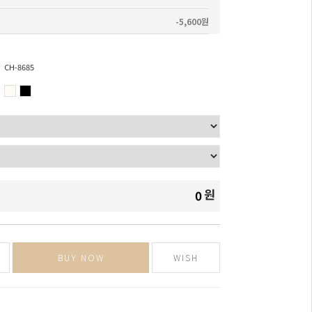
-5,600원
CH-8685
원
0
BUY NOW
WISH