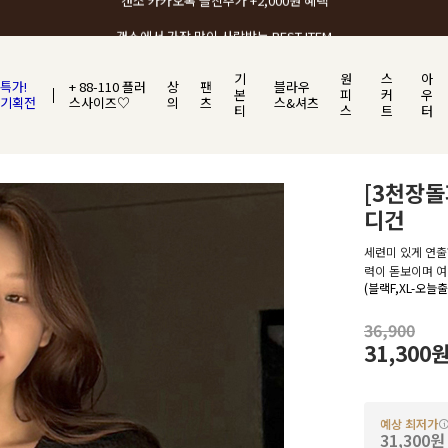
갠소에서 가장 많이 사랑받는 BEST ITEM
기
원
스
아
특가!
+ 88-110 플러
상
팬
블라우
본
피
커
우
기획전
스사이즈♡
의
츠
스&셔츠
티
스
트
터
[3천장
디건
세련미 있게 연출
력이 돋보이며 여
(블랙F,XL-오늘
36,900
31,300
예상 최저가
31,300원