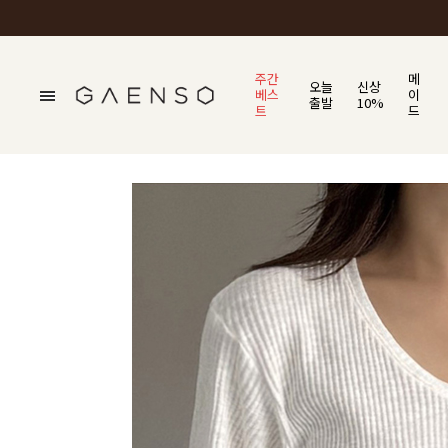
주간
메
오늘
신상
베스
이
출발
10%
트
드