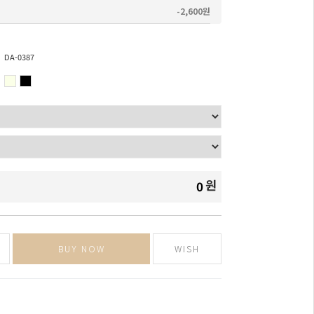
-2,600원
DA-0387
원
0
BUY NOW
WISH