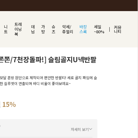
트레
니
데
가
슈
악세/
바캉
세일
커뮤
이닝
니티
트
님
방
즈
쥬얼리
스룩
~80%
복
쫀쫀/7천장돌파!] 슬림골지U넥반팔
모달 혼방 원단으로 제작되어 편안한 반팔티! 세로 골지 짜임에 슬
한 실루엣이 연출되며 바디 비율이 좋아보여요~
원
15%
자세히 보기