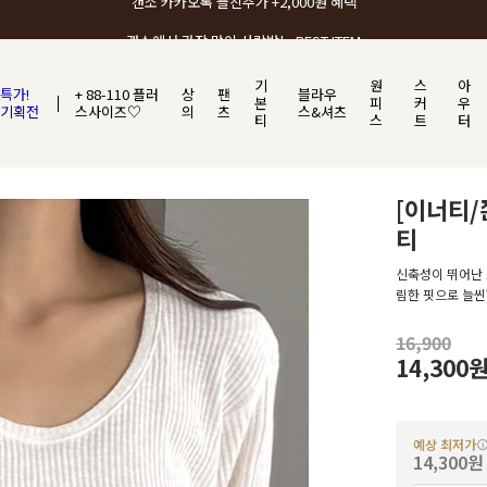
갠소에서 가장 많이 사랑받는 BEST ITEM
기
원
스
아
특가!
+ 88-110 플러
상
팬
블라우
본
피
커
우
기획전
스사이즈♡
의
츠
스&셔츠
티
스
트
터
[이너티/
티
신축성이 뛰어난 
림한 핏으로 늘씬
16,900
14,300
예상 최저가
14,300원