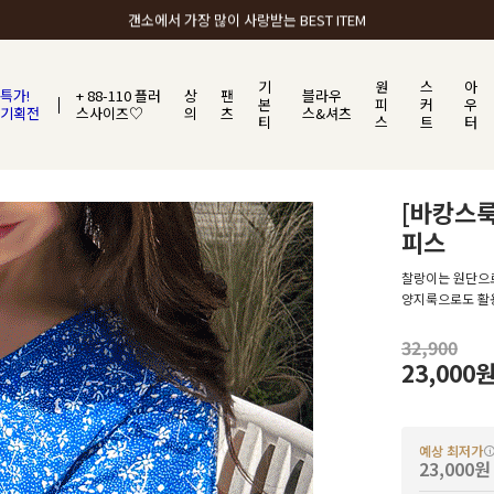
갠소에서 가장 많이 사랑받는 BEST ITEM
기
원
스
아
특가!
+ 88-110 플러
상
팬
블라우
본
피
커
우
기획전
스사이즈♡
의
츠
스&셔츠
티
스
트
터
[바캉스룩
피스
찰랑이는 원단으로
양지룩으로도 활
32,900
23,000
예상 최저가
23,000원