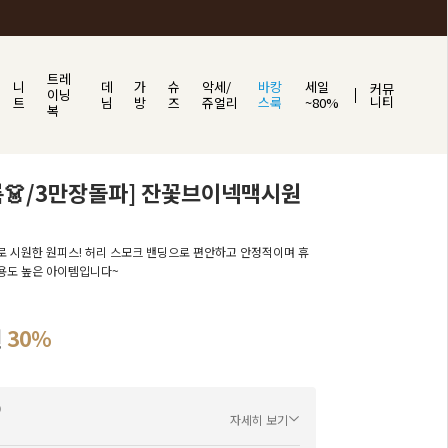
트레
니
데
가
슈
악세/
바캉
세일
커뮤
이닝
니티
트
님
방
즈
쥬얼리
스룩
~80%
복
👗/3만장돌파] 잔꽃브이넥맥시원
 시원한 원피스! 허리 스모크 밴딩으로 편안하고 안정적이며 휴
용도 높은 아이템입니다~
원
30%
자세히 보기