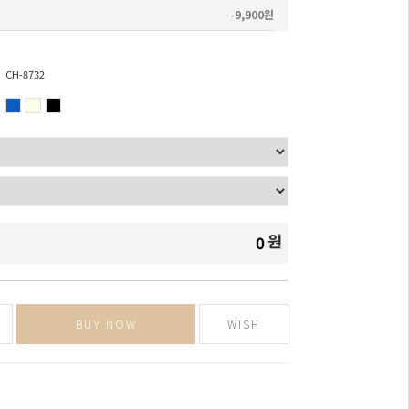
-9,900원
CH-8732
원
0
BUY NOW
WISH