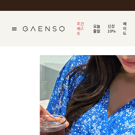
주간
메
오늘
신상
베스
이
출발
10%
트
드