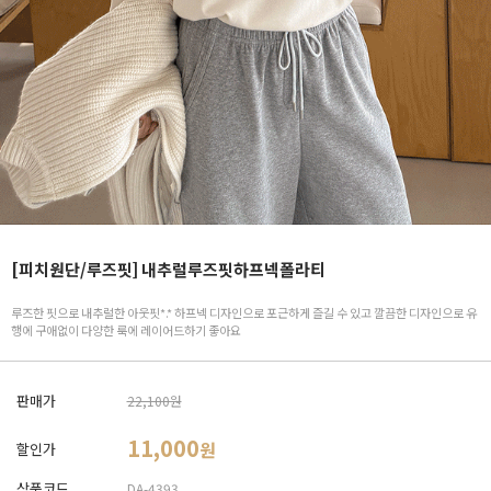
[피치원단/루즈핏] 내추럴루즈핏하프넥폴라티
루즈한 핏으로 내추럴한 아웃핏*.* 하프넥 디자인으로 포근하게 즐길 수 있고 깔끔한 디자인으로 유
행에 구애없이 다양한 룩에 레이어드하기 좋아요
판매가
22,100원
11,000
원
할인가
상품코드
DA-4393