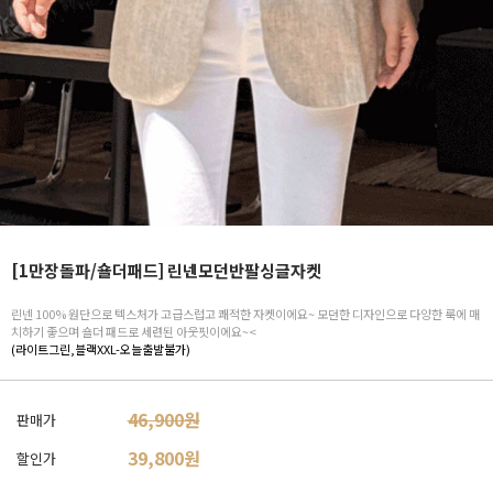
[1만장돌파/숄더패드] 린넨모던반팔싱글자켓
린넨 100% 원단으로 텍스처가 고급스럽고 쾌적한 자켓이에요~ 모던한 디자인으로 다양한 룩에 매
치하기 좋으며 숄더 패드로 세련된 아웃핏이에요~<
(라이트그린,블랙XXL-오늘출발불가)
46,900원
판매가
39,800
원
할인가