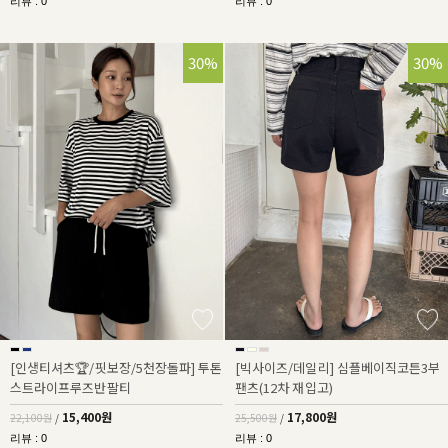
리뷰 : 0
리뷰 : 0
30%
30%
[인생티셔츠🏆/핏보장/5천장돌파] 투톤
[빅사이즈/데일리] 심플베이직코튼3부
스트라이프루즈반팔티
팬츠(12차 재입고)
15,400원
17,800원
22,100원
/
25,500원
/
리뷰 : 0
리뷰 : 0