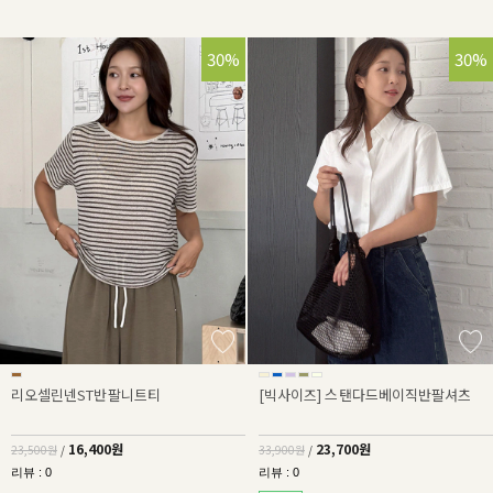
30%
30%
리오셀린넨ST반팔니트티
[빅사이즈] 스탠다드베이직반팔셔츠
16,400원
23,700원
23,500원
/
33,900원
/
리뷰 : 0
리뷰 : 0