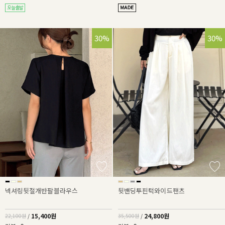
30%
30%
넥셔링뒷절개반팔블라우스
뒷밴딩투핀턱와이드팬츠
15,400원
24,800원
22,100원
/
35,500원
/