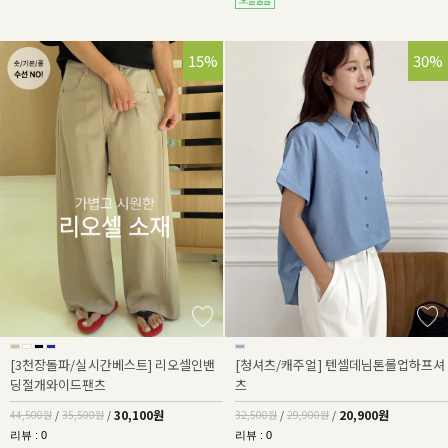
32%
15%
36%
30%
[3천장돌파/실시간베스트] 리오셀인밴
[청셔츠/캐주얼] 텐셀데님톤롤업하프셔
딩절개와이드팬츠
츠
30,100원
20,900원
44,500원
/
35,500원
/
32,500원
/
29,900원
/
리뷰 : 0
리뷰 : 0