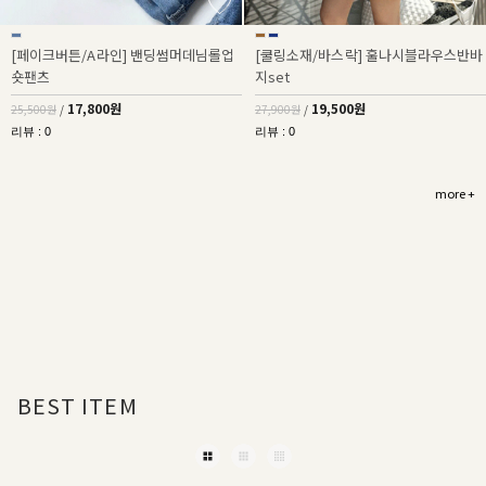
[페이크버튼/A라인] 밴딩썸머데님롤업
[쿨링소재/바스락] 훌나시블라우스반바
숏팬츠
지set
17,800원
19,500원
25,500원
/
27,900원
/
리뷰 : 0
리뷰 : 0
more +
BEST ITEM