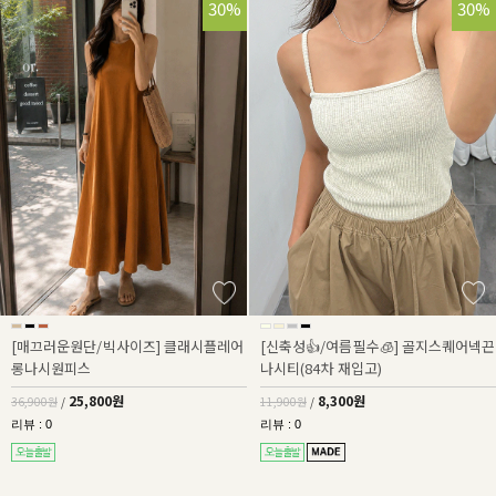
30%
30%
[매끄러운원단/빅사이즈] 클래시플레어
[신축성👍/여름필수🧊] 골지스퀘어넥끈
롱나시원피스
나시티(84차 재입고)
25,800원
8,300원
36,900원
/
11,900원
/
리뷰 : 0
리뷰 : 0