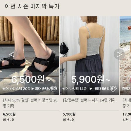
이번 시즌 마지막 특가
[최대 56% 할인] 썸머 바캉스템 20
[한정수량] 썸머 나시티 14종 기획
[최대
종 기획
종 
6,500원
5,900원
17,9
리뷰 : 0
리뷰 : 0
리뷰 :