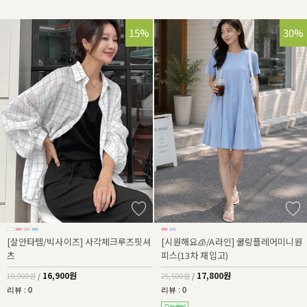
15%
30%
[살안타템/빅사이즈] 사각체크루즈핏셔
[시원해요🧊/A라인] 쿨링플레어미니원
츠
피스(13차 재입고)
16,900원
17,800원
19,900원
/
25,500원
/
리뷰 : 0
리뷰 : 0