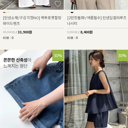
[린넨소재/구김걱정NO] 백투포켓찰랑
[2만장돌파!/여름필수] 린넨딥컬러루즈
와이드팬츠
나시티
33,900원
8,400원
39,900원
/
9,900원
/
리뷰 : 0
리뷰 : 0
30%
30%