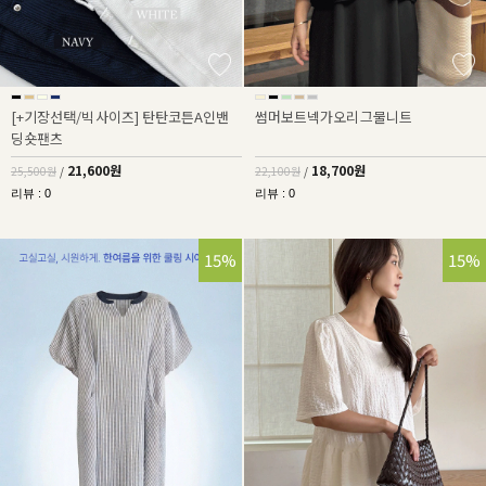
[+기장선택/빅사이즈] 탄탄코튼A인밴
썸머보트넥가오리그물니트
딩숏팬츠
21,600원
18,700원
25,500원
/
22,100원
/
리뷰 : 0
리뷰 : 0
15%
15%