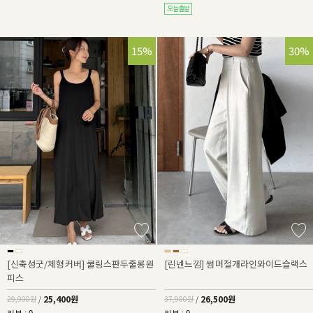
15%
30%
[신축성굿/체형커버] 쿨링스판두줄롱원
[린넨느낌] 썸머절개라인와이드슬랙스
피스
25,400원
26,500원
29,900원
/
37,900원
/