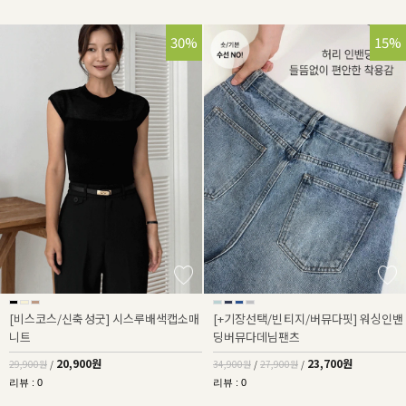
30%
32%
15%
[비스코스/신축성굿] 시스루배색캡소매
[+기장선택/빈티지/버뮤다핏] 워싱인밴
니트
딩버뮤다데님팬츠
20,900원
23,700원
29,900원
/
34,900원
/
27,900원
/
리뷰 : 0
리뷰 : 0