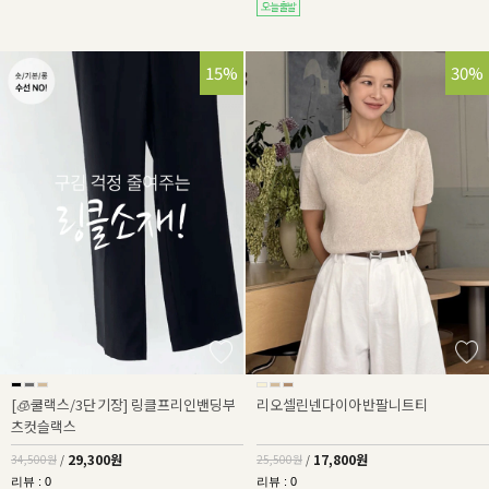
15%
30%
[🧊쿨랙스/3단기장] 링클프리인밴딩부
리오셀린넨다이아반팔니트티
츠컷슬랙스
29,300원
17,800원
34,500원
/
25,500원
/
리뷰 : 0
리뷰 : 0