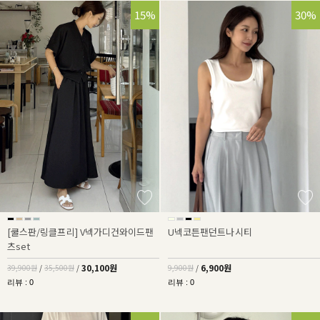
25%
15%
30%
[쿨스판/링클프리] V넥가디건와이드팬
U넥코튼팬던트나시티
츠set
30,100원
6,900원
39,900원
/
35,500원
/
9,900원
/
리뷰 : 0
리뷰 : 0