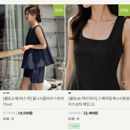
30%
30%
[쿨링소재/바스락] 훌나시블라우스반바
[쿨링🧊/여리여리] 스퀘어절개나시롱원
지set
피스(8차 재입고)
19,500원
22,400원
27,900원
/
32,100원
/
리뷰 : 0
리뷰 : 0