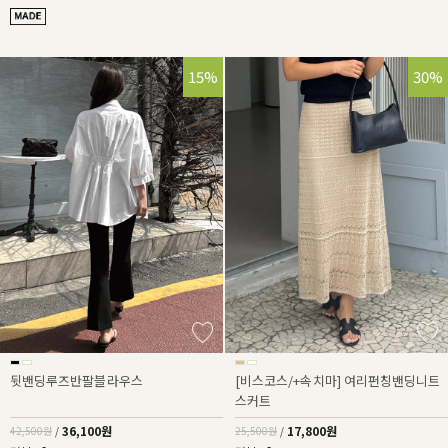
15%
30%
뒷밴딩루즈반팔블라우스
[비스코스/+속치마] 여리펀칭밴딩니트
스커트
36,100원
17,800원
42,500원
/
25,500원
/