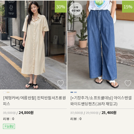
30%
32%
15%
[체형커버/여름반팔] 핀턱반팔셔츠롱원
[+기장추가/소프트쿨데님] 아이스텐셀
피스
와이드밴딩팬츠(28차 재입고)
24,800원
25,400원
35,500원
/
37,500원
/
29,900원
/
리뷰 : 0
리뷰 : 0