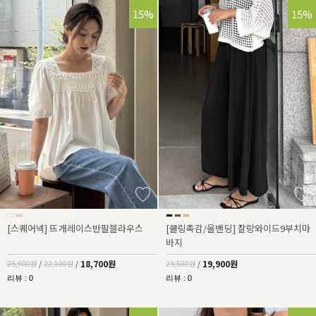
30%
15%
15%
[스퀘어넥] 뜨개레이스반팔블라우스
[쿨링촉감/올밴딩] 찰랑와이드9부치마
바지
18,700원
19,900원
26,900원
/
22,100원
/
23,500원
/
리뷰 : 0
리뷰 : 0