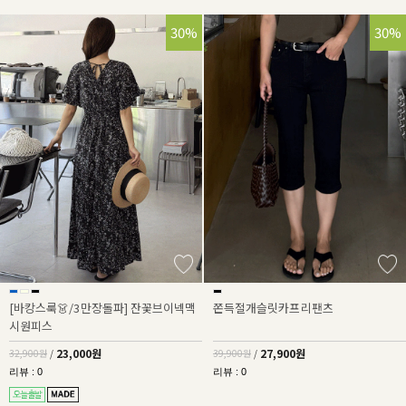
30%
30%
[바캉스룩👗/3만장돌파] 잔꽃브이넥맥
쫀득절개슬릿카프리팬츠
시원피스
23,000원
27,900원
32,900원
/
39,900원
/
리뷰 : 0
리뷰 : 0