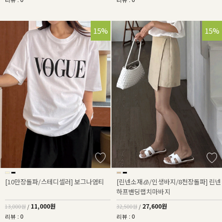
리뷰 : 0
리뷰 : 0
15%
15%
[10만장돌파/스테디셀러] 보그나염티
[린넨소재🧊/인생바지/8천장돌파] 린넨
하프밴딩랩치마바지
11,000원
27,600원
13,000원
/
32,500원
/
리뷰 : 0
리뷰 : 0