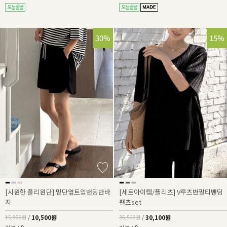
30%
15%
[시원한 폴리원단] 밑단옆트임밴딩반바
[세트아이템/플리츠] V루즈반팔티밴딩
지
팬츠set
10,500원
30,100원
15,000원
/
35,500원
/