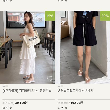
리뷰 : 0
리뷰 : 0
15%
30%
[1만장돌파] 캉캉플리츠나시롱원피스
밴딩스트랩트레이닝반바지
30,100원
10,500원
35,500원
/
15,000원
/
리뷰 : 0
리뷰 : 0