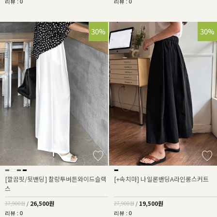
리뷰 : 0
리뷰 : 0
30%
30%
[깔끔핏/뒷밴딩] 찰랑투버튼와이드슬랙
[+속치마] 나일론밴딩A라인롱스커트
스
26,500원
19,500원
37,900원
/
27,900원
/
리뷰 : 0
리뷰 : 0