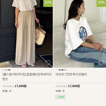
30%
30%
[쿨스판/하비추천] 쫀쫀밴딩핀턱와이드
바잉피그먼트루즈반팔티
팬츠
17,800원
17,800원
25,500원
/
25,500원
/
리뷰 : 0
리뷰 : 0