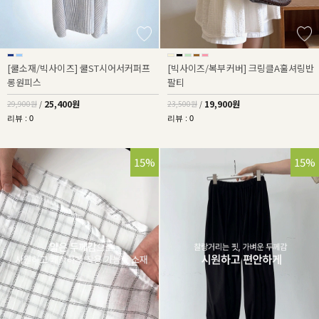
[쿨소재/빅사이즈] 쿨ST시어서커퍼프
[빅사이즈/복부커버] 크링클A훌셔링반
롱원피스
팔티
25,400원
19,900원
29,900원
/
23,500원
/
리뷰 : 0
리뷰 : 0
15%
15%