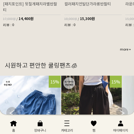
[패치포인트] 뒷절개패치라벨반팔
컬러패치언발단가라롱반팔티
라운
티
14,400원
15,300원
17,000원
/
18,000원
/
15,0
리뷰 : 0
리뷰 : 0
리뷰 :
more +
시원하고 편안한 쿨링팬츠🧊
32%
15%
32%
15%
홈
장바구니
카테고리
찜
마이페이지