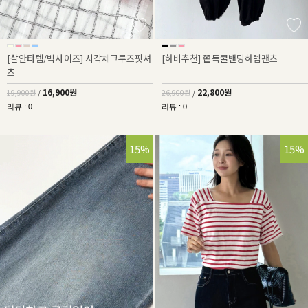
[살안타템/빅사이즈] 사각체크루즈핏셔
[하비추천] 쫀득쿨밴딩하렘팬츠
츠
16,900원
22,800원
19,900원
/
26,900원
/
리뷰 : 0
리뷰 : 0
15%
15%