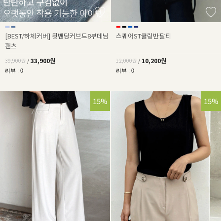
[BEST/하체커버] 뒷밴딩커브드8부데님
스퀘어ST쿨링반팔티
팬츠
33,900원
10,200원
39,900원
/
12,000원
/
리뷰 : 0
리뷰 : 0
15%
15%