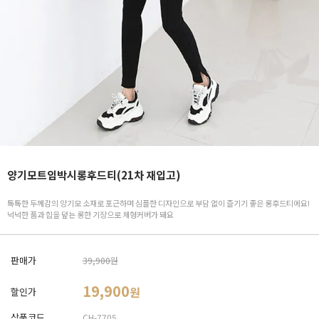
양기모트임박시롱후드티(21차 재입고)
톡톡한 두께감의 양기모 소재로 포근하며 심플한 디자인으로 부담 없이 즐기기 좋은 롱후드티에요!
넉넉한 품과 힙을 덮는 롱한 기장으로 체형커버가 돼요
판매가
39,900원
19,900
원
할인가
상품코드
CH-7705