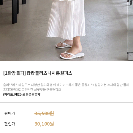
[1만장돌파] 캉캉플리츠나시롱원피스
슬리브리스 타입으로 다양한 상의와 함께 레이어드하기 좋은 롱원피스! 찰랑이는 소재와 밑단 플리
츠디자인으로 로맨틱한 실루엣을 연출해줘요
(화이트,FREE-오늘출발불가)
35,500원
판매가
30,100
원
할인가