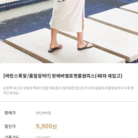
[바캉스룩👗/품절임박!!] 왓에버옆포켓롱원피스(48차 재입고)
오른쪽 바스트 부분과 백뷰의 영문 레터링이 캐주얼한 포인트가 되며 실용성과 활동성까지 두루 챙
겨드렸어요~
판매가
29,900원
9,900
원
할인가
상품코드
CH-6800