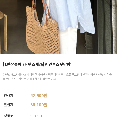
[1만장돌파!/린넨소재🧊] 린넨루즈핏남방
린넨소재로시원하고 베이직한 카라넥에버튼이자리잡아오픈클로징이 간편하며박시한핏에 힙을
충분히덮는기장으로 편하게착용하실수 있어요~
42,500원
판매가
36,100
원
할인가
상품코드
S10-531