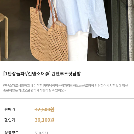
[1만장돌파!/린넨소재🧊] 린넨루즈핏남방
린넨소재로시원하고 베이직한 카라넥에버튼이자리잡아오픈클로징이 간편하며박시한핏에 힙을
충분히덮는기장으로 편하게착용하실수 있어요~
42,500원
판매가
36,100
원
할인가
상품코드
S10-531