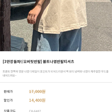
[3만장돌파!/오버핏반팔] 볼트나염반팔티셔츠
프론트 한쪽에 영문 나염 디테일이 포인트가 되어드리면서 백 뷰의 넘버와 나염이 캐주얼한 무드를
내어드려요~
17,000원
판매가
14,400
원
할인가
상품코드
CH-6487