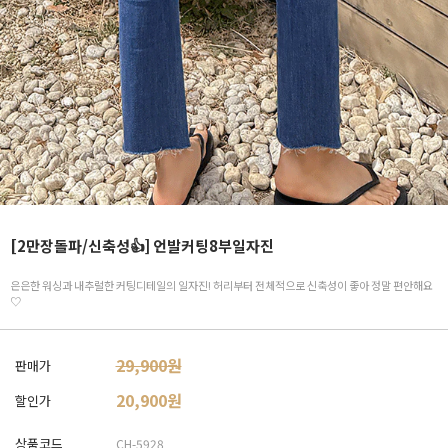
[2만장돌파/신축성👍] 언발커팅8부일자진
은은한 워싱과 내추럴한 커팅디테일의 일자진! 허리부터 전체적으로 신축성이 좋아 정말 편안해요
♡
29,900원
판매가
20,900
원
할인가
상품코드
CH-5928