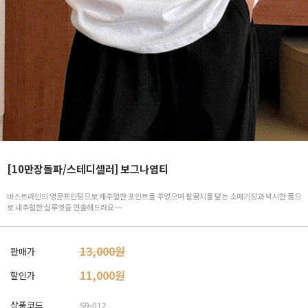
[10만장돌파/스테디셀러] 보그나염티
바스트라인의 영문프린팅으로 캐주얼한 포인트를 주었으며 팔꿈치를 덮는 소매기장과 박시한 품으
로 내추럴한 실루엣을 연출해드려요~~
13,000원
판매가
11,000
원
할인가
상품코드
S9-012