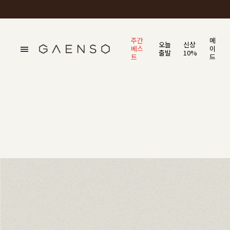
주간
메
오늘
신상
베스
이
출발
10%
트
드