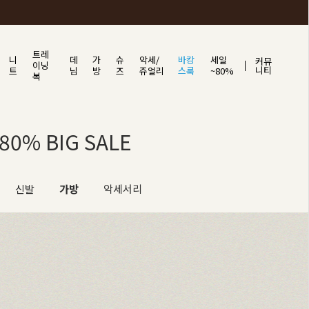
트레
니
데
가
슈
악세/
바캉
세일
커뮤
이닝
니티
트
님
방
즈
쥬얼리
스룩
~80%
복
0% BIG SALE
신발
가방
악세서리