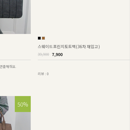
스웨이드프린지토트백(36차 재입고)
7,900
39,900
연출해줘요.
리뷰 : 0
50%