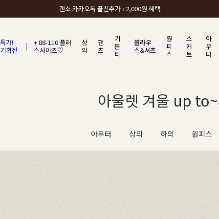
갠소에서 가장 많이 사랑받는 BEST ITEM
기
원
스
아
특가!
+ 88-110 플러
상
팬
블라우
본
피
커
우
기획전
스사이즈♡
의
츠
스&셔츠
티
스
트
터
아울렛 겨울 up to~8
아우터
상의
하의
원피스