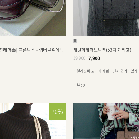
급진레더👜] 프론트스트랩버클숄더백
래빗퍼레더토트백(53차 재입고)
7,900
39,900
리얼래빗퍼 고리가 세련되면서 퀄리티있게 
리뷰 : 0
70%