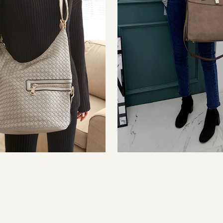
2차 재입고)
[고급스러운🤎/만족도⬆] 투지퍼절개
입고)
19,900
39,900