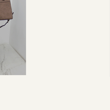
토트백(26차 재