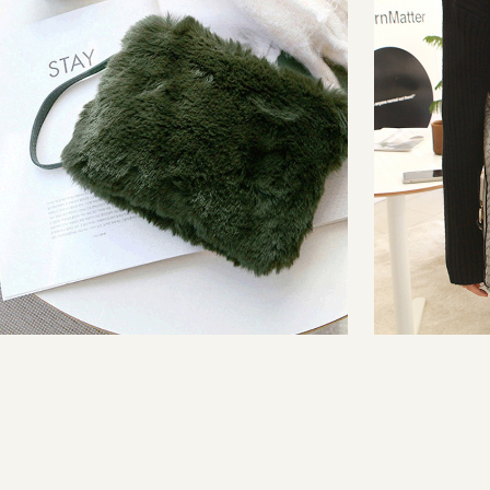
소프트퍼미니백(8차 재입고)
위빙지퍼크로스백(
9,900
9,900
19,900
32,800
리뷰 : 0
리뷰 : 0