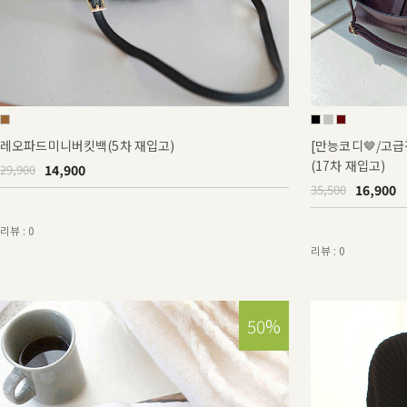
레오파드미니버킷백(5차 재입고)
[만능코디🤎/고
(17차 재입고)
14,900
29,900
16,900
35,500
리뷰 : 0
리뷰 : 0
50%