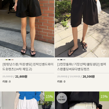
[탄탄난스판/히든밴딩] 핀턱인밴드와이
[2천장돌파!/기장선택/쿨링원단] 썸머
드숏팬츠(34차 재입고)
스판폴딩버뮤다밴딩팬츠
21,600원
20,300원
25,500원
/
29,900원
/
23,900원
/
리뷰 : 0
리뷰 : 0
15%
15%