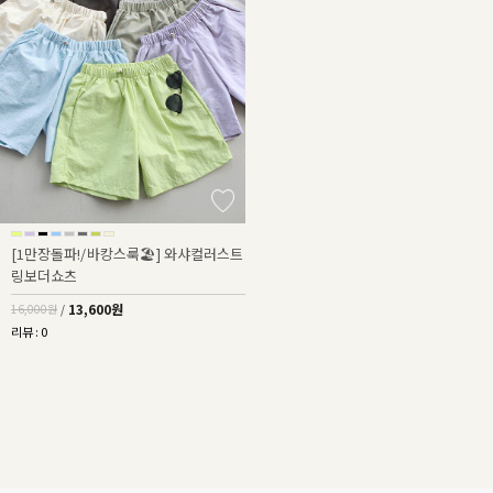
[1만장돌파!/바캉스룩🏖️] 와샤컬러스트
링보더쇼츠
13,600원
16,000원
/
리뷰 : 0