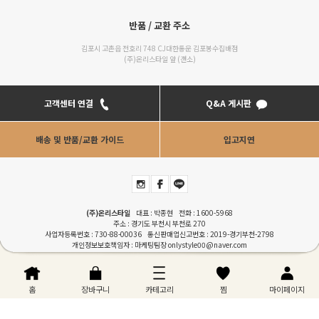
반품 / 교환 주소
김포시 고촌읍 전호리 748 CJ대한통운 김포봉수집배점
(주)온리스타일 앞 (갠소)
고객센터 연결
Q&A 게시판
배송 및 반품/교환 가이드
입고지연
(주)온리스타일
대표 : 박종현 전화 :
1600-5968
주소 : 경기도 부천시 부천로 270
사업자등록번호 : 730-88-00036 통신판매업신고번호 : 2019-경기부천-2798
개인정보보호책임자 : 마케팅팀장
onlystyle00@naver.com
COPYRIGHTⓒONLYSTYLE. ALL RIGHT RESERVERD. Designed by
RENEWWAVE
이용안내
|
이용약관
|
개인정보처리방침
|
PC버젼
홈
장바구니
카테고리
찜
마이페이지