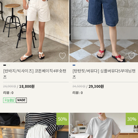
[반바지/빅사이즈] 코튼베이직4부숏팬
[탄탄핏/버뮤다] 심플버뮤다5부데님팬
츠
츠
18,800원
29,300원
26,900원
/
34,500원
/
리뷰 : 0
리뷰 : 0
50%
30%