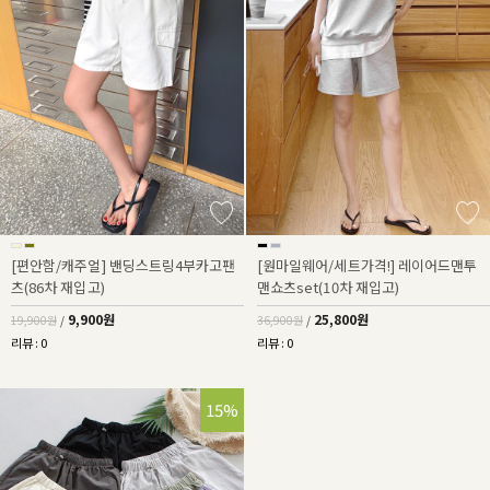
[편안함/캐주얼] 밴딩스트링4부카고팬
[원마일웨어/세트가격!] 레이어드맨투
츠(86차 재입고)
맨쇼츠set(10차 재입고)
9,900원
25,800원
19,900원
/
36,900원
/
리뷰 : 0
리뷰 : 0
15%