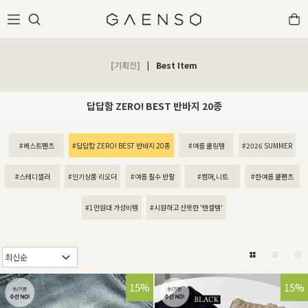
[기획전]
|
Best Item
답답함 ZERO! BEST 반바지 20종
#베스트팬츠
#답답함 ZERO! BEST 반바지 20종
#여름 쿨링템
#2026 SUMMER
#스테디셀러
#인기상품 리오더
#여름 필수 반팔
#썸머,니트
#한여름 쿨팬츠
#1만원대 가성비템
#시원하고 산뜻한 '텐셀템'
15%
15%