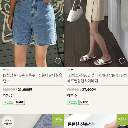
[3천장돌파/주문폭주!] 심플데님워싱숏
[린넨소재🧊/인생바지/8천장돌파] 린넨
팬츠
하프밴딩랩치마바지
21,600원
27,600원
25,500원
/
32,500원
/
리뷰 : 0
리뷰 : 0
32%
15%
30%