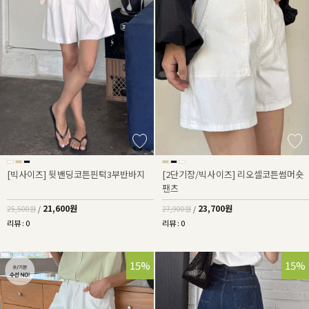
[빅사이즈] 뒷밴딩코튼핀턱3부반바지
[2단기장/빅사이즈] 리오셀코튼썸머숏
팬츠
21,600원
23,700원
25,500원
/
27,900원
/
리뷰 : 0
리뷰 : 0
15%
15%