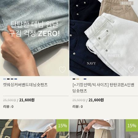
캣워싱커버밴드데님숏팬츠
[+기장선택/빅사이즈] 탄탄코튼A인밴
딩숏팬츠
21,600원
21,600원
25,500원
/
25,500원
/
리뷰 : 0
리뷰 : 0
15%
15%