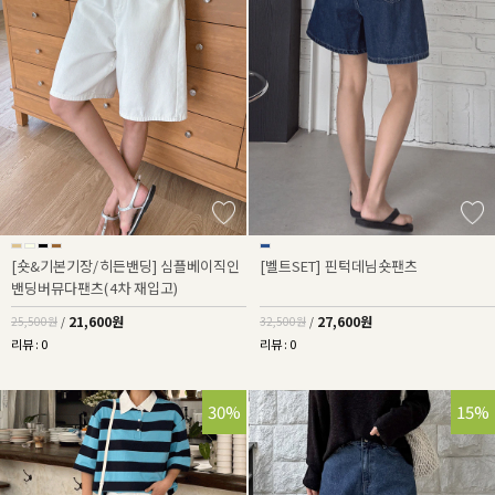
[숏&기본기장/히든밴딩] 심플베이직인
[벨트SET] 핀턱데님숏팬츠
밴딩버뮤다팬츠(4차 재입고)
21,600원
27,600원
25,500원
/
32,500원
/
리뷰 : 0
리뷰 : 0
30%
15%