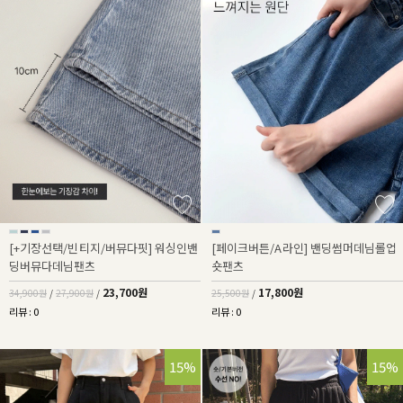
[+기장선택/빈티지/버뮤다핏] 워싱인밴
[페이크버튼/A라인] 밴딩썸머데님롤업
딩버뮤다데님팬츠
숏팬츠
23,700원
17,800원
34,900원
/
27,900원
/
25,500원
/
리뷰 : 0
리뷰 : 0
15%
32%
15%