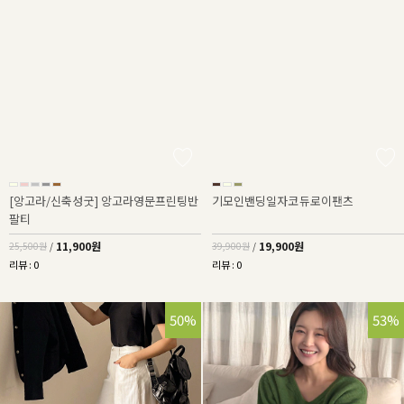
[앙고라/신축성굿] 앙고라영문프린팅반
기모인밴딩일자코듀로이팬츠
팔티
11,900원
19,900원
25,500원
/
39,900원
/
리뷰 : 0
리뷰 : 0
50%
53%