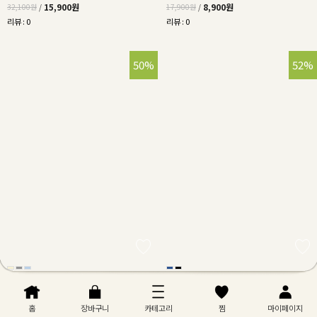
15,900원
8,900원
32,100원
/
17,900원
/
리뷰 : 0
리뷰 : 0
50%
52%
파스텔영문자수기모맨투맨티
[기모청바지🔥] 심플기모데님와이드롱
팬츠(2차 재입고)
홈
장바구니
카테고리
찜
마이페이지
14,900원
21,900원
29,900원
/
45,500원
/