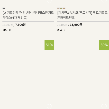
[🔥기모안감/허리밴딩] 미니멀스판기모
[피치면&속기모/무드색감] 무드기모코
레깅스(4차 재입고)
튼와이드팬츠
7,900원
15,900원
15,900원
/
32,100원
/
리뷰 : 0
리뷰 : 0
51%
50%