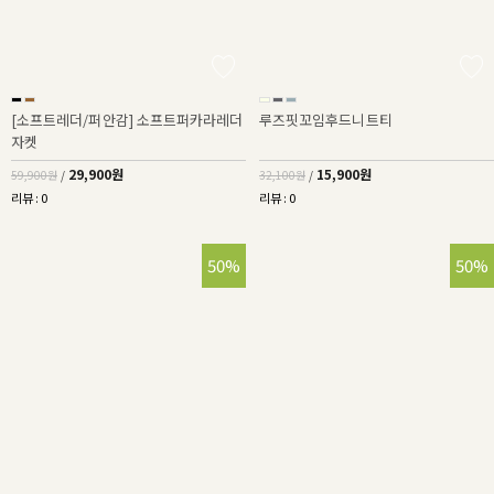
[소프트레더/퍼안감] 소프트퍼카라레더
루즈핏꼬임후드니트티
자켓
29,900원
15,900원
59,900원
/
32,100원
/
리뷰 : 0
리뷰 : 0
50%
50%