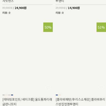
자핏팬츠
투맨티
24,900원
14,900원
49,900원
/
29,900원
/
리뷰 : 0
리뷰 : 0
50%
51%
[레터링포인트/세미크롭] 울도톰파리래
[플라워패턴/후리스소재감] 플라워후리
글런니트티
스반집업맨투맨티