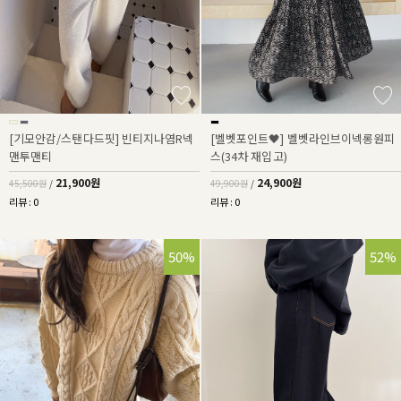
[기모안감/스탠다드핏] 빈티지나염R넥
[벨벳포인트🖤] 벨벳라인브이넥롱원피
맨투맨티
스(34차 재입고)
21,900원
24,900원
45,500원
/
49,900원
/
리뷰 : 0
리뷰 : 0
50%
52%