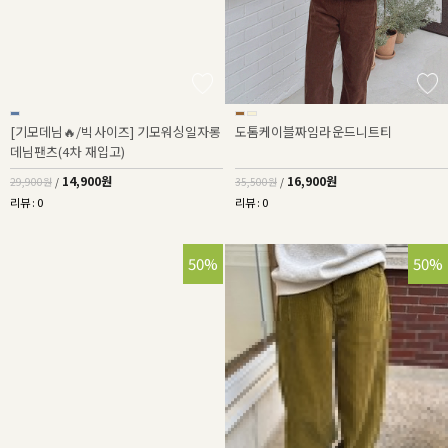
[기모데님🔥/빅사이즈] 기모워싱일자롱
도톰케이블짜임라운드니트티
데님팬츠(4차 재입고)
14,900원
16,900원
29,900원
/
35,500원
/
리뷰 : 0
리뷰 : 0
50%
50%