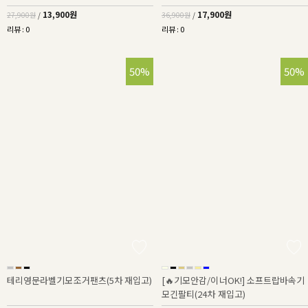
13,900원
17,900원
27,900원
/
36,900원
/
리뷰 : 0
리뷰 : 0
50%
50%
테리영문라벨기모조거팬츠(5차 재입고)
[🔥기모안감/이너OK!] 소프트랍바속기
모긴팔티(24차 재입고)