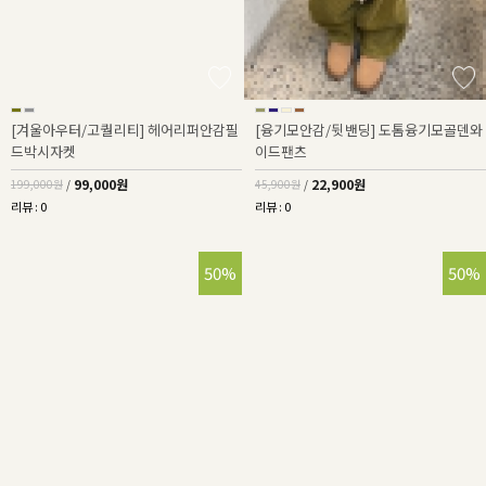
[겨울아우터/고퀄리티] 헤어리퍼안감필
[융기모안감/뒷밴딩] 도톰융기모골덴와
드박시자켓
이드팬츠
99,000원
22,900원
199,000원
/
45,900원
/
리뷰 : 0
리뷰 : 0
50%
50%