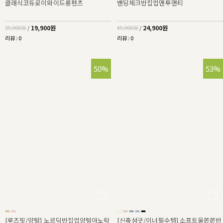
클래식코듀로이와이드롱팬츠
밴딩체크반집업맨투맨티
19,900원
24,900원
39,900원
/
49,900원
/
리뷰 : 0
리뷰 : 0
50%
53%
[루즈핏/양털] 노르딕반집업양털아노락
[신축성굿/이너필수템] 소프트울쫀쫀반