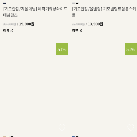
[기모안감/겨울데님] 레직기워싱와이드
[기모안감/올밴딩] 기모밴딩트임롱스커
데님팬츠
트
19,900원
13,900원
39,900원
/
27,900원
/
리뷰 : 0
리뷰 : 0
51%
51%