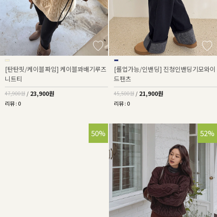
[탄탄핏/케이블짜임] 케이블꽈배기루즈
[롤업가능/인밴딩] 진청인밴딩기모와이
니트티
드팬츠
23,900원
21,900원
47,900원
/
45,500원
/
리뷰 : 0
리뷰 : 0
50%
52%