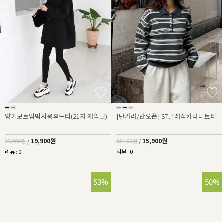
양기모트임박시롱후드티(21차 재입고)
[단가라/반오픈] ST클래식카라니트티
19,900원
15,900원
39,900원
/
32,100원
/
리뷰 : 0
리뷰 : 0
53%
50%