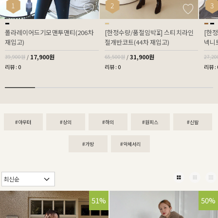
1
2
3
폴라레이어드기모맨투맨티(206차
[한정수량/품절임박⏳] 스티치라인
[한
재입고)
절개반코트(44차 재입고)
넥니트
17,900원
31,900원
39,900원
/
65,500원
/
27,2
리뷰 : 0
리뷰 : 0
리뷰 : 
#아우터
#상의
#하의
#원피스
#신발
#가방
#악세서리
51%
50%