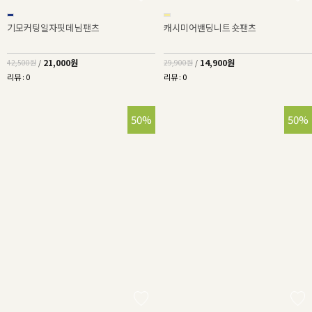
기모커팅일자핏데님팬츠
캐시미어밴딩니트숏팬츠
21,000원
14,900원
42,500원
/
29,900원
/
리뷰 : 0
리뷰 : 0
50%
50%