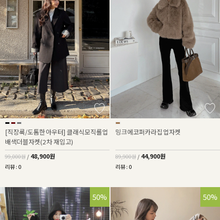
[직장룩/도톰한아우터] 클래식모직롤업
밍크에코퍼카라집업자켓
배색더블자켓(2차 재입고)
48,900원
44,900원
99,000원
/
89,900원
/
리뷰 : 0
리뷰 : 0
50%
50%