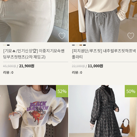
[기모🔥/인기신상🏆] 이중지기모속밴
[피치원단/루즈핏] 내추럴루즈핏하프넥
딩부츠컷팬츠(2차 재입고)
폴라티
21,900원
11,000원
45,500원
/
22,100원
/
리뷰 : 0
리뷰 : 0
52%
50%