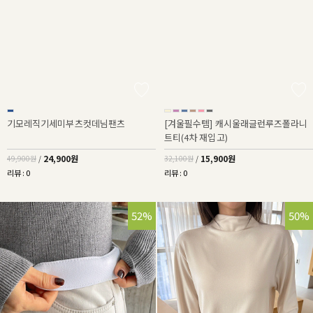
기모레직기세미부츠컷데님팬츠
[겨울필수템] 캐시울래글런루즈폴라니
트티(4차 재입고)
24,900원
15,900원
49,900원
/
32,100원
/
리뷰 : 0
리뷰 : 0
52%
50%