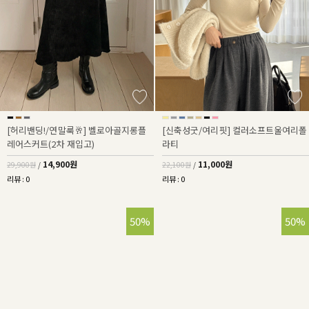
[허리밴딩!/연말룩🥂] 벨로아골지롱플
[신축성굿/여리핏] 컬러소프트울여리폴
레어스커트(2차 재입고)
라티
14,900원
11,000원
29,900원
/
22,100원
/
리뷰 : 0
리뷰 : 0
50%
50%