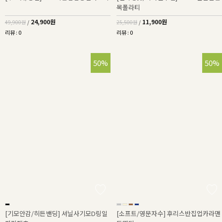
목폴라티
24,900원
11,900원
49,900원
/
25,500원
/
리뷰 : 0
리뷰 : 0
50%
50%
[기모안감/히든밴딩] 셔닐사기모D링일
[소프트/영문자수] 후리스반집업카라맨