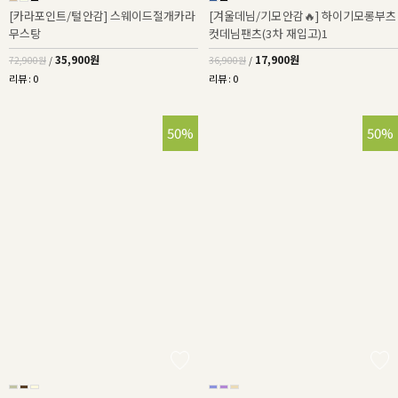
[카라포인트/털안감] 스웨이드절개카라
[겨울데님/기모안감🔥] 하이기모롱부츠
무스탕
컷데님팬츠(3차 재입고)1
35,900원
17,900원
72,900원
/
36,900원
/
리뷰 : 0
리뷰 : 0
50%
50%