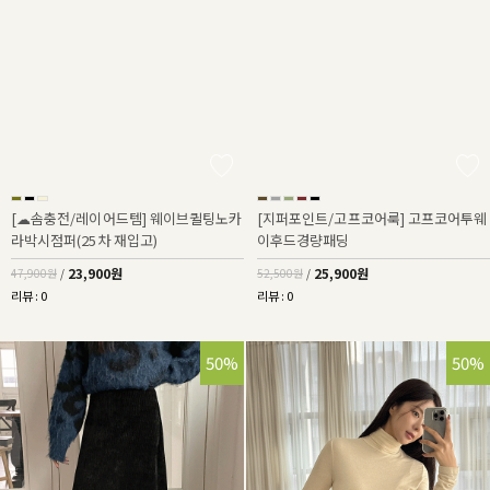
[☁솜충전/레이어드템] 웨이브퀼팅노카
[지퍼포인트/고프코어룩] 고프코어투웨
라박시점퍼(25차 재입고)
이후드경량패딩
23,900원
25,900원
47,900원
/
52,500원
/
리뷰 : 0
리뷰 : 0
50%
50%