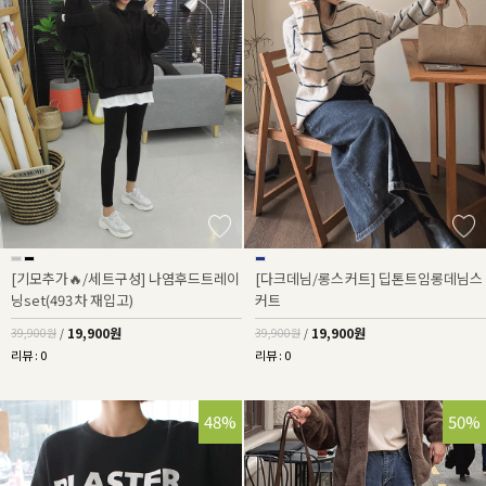
[기모추가🔥/세트구성] 나염후드트레이
[다크데님/롱스커트] 딥톤트임롱데님스
닝set(493차 재입고)
커트
19,900원
19,900원
39,900원
/
39,900원
/
리뷰 : 0
리뷰 : 0
48%
50%