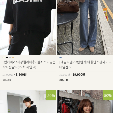
[힙커버✔/최강퀄리티👍] 블래스터영문
[데일리팬츠/탄탄핏]워싱난스판와이드
박시반팔티(25차 재입고)
데님팬츠
8,900원
19,900원
17,000원
/
39,900원
/
리뷰 : 0
리뷰 : 0
50%
50%