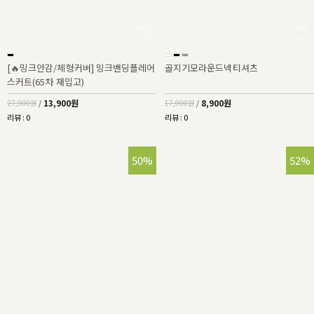
[🔥밍크안감/체형커버] 밍크밴딩플레어
골지기모라운드넥티셔츠
스커트(65차 재입고)
13,900원
8,900원
27,900원
/
17,900원
/
리뷰 : 0
리뷰 : 0
50%
52%