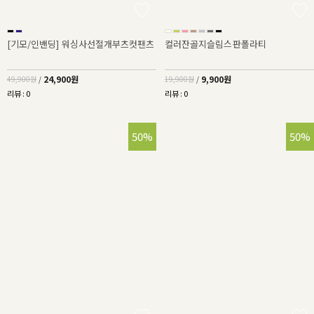
[기모/인밴딩] 워싱사선절개부츠컷팬츠
컬러잔골지슬림스판폴라티
24,900원
9,900원
49,900원
/
19,900원
/
리뷰 : 0
리뷰 : 0
50%
50%