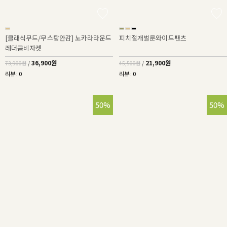
[클래식무드/무스탕안감] 노카라라운드
피치절개벌룬와이드팬츠
레더콤비자켓
36,900원
21,900원
73,900원
/
45,500원
/
리뷰 : 0
리뷰 : 0
50%
50%