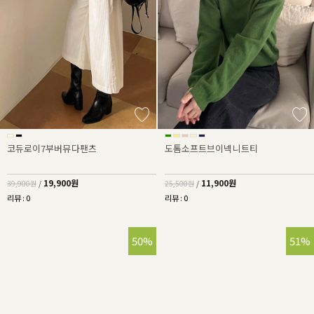
코듀로이7부버뮤다팬츠
도톰소프트브이넥니트티
19,900원
11,900원
39,900원
/
25,500원
/
리뷰 : 0
리뷰 : 0
50%
51%