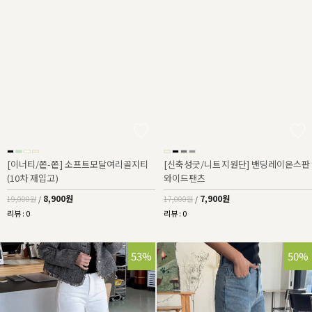
[이너티/쫀-쫀] 소프트모달여리골지티
[신축성굿/니트지원단] 밴딩레이온스판
(10차 재입고)
와이드팬츠
8,900원
7,900원
19,000원
/
17,000원
/
리뷰 : 0
리뷰 : 0
53%
50%