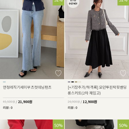
연청레직기세미부츠컷데님팬츠
[+기장추가/하객룩] 모던투핀턱뒷밴딩
롱스커트(2차 재입고)
21,900원
12,900원
45,500원
/
26,900원
/
리뷰 : 0
리뷰 : 0
50%
50%