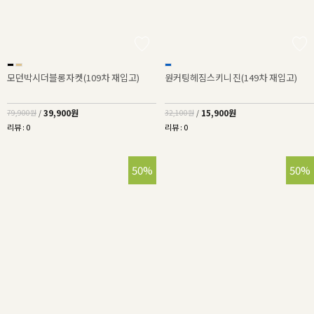
모던박시더블롱자켓(109차 재입고)
원커팅헤짐스키니진(149차 재입고)
39,900원
15,900원
79,900원
/
32,100원
/
리뷰 : 0
리뷰 : 0
50%
50%