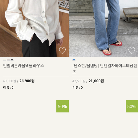
언발버튼카울넥블라우스
[난스판/올밴딩] 탄탄일자와이드데님팬
츠
24,900원
21,000원
49,900원
/
42,500원
/
리뷰 : 0
리뷰 : 0
50%
50%