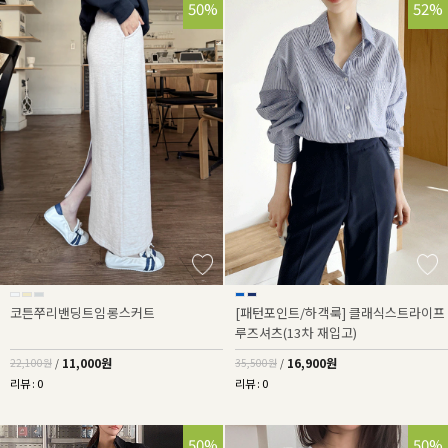
50%
52%
코튼쭈리밴딩트임롱스커트
[패턴포인트/하객룩] 클래식스트라이프
루즈셔츠(13차 재입고)
11,000원
16,900원
22,100원
/
35,500원
/
리뷰 : 0
리뷰 : 0
50%
50%