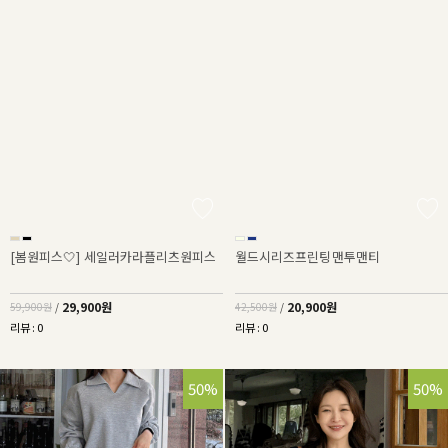
[봄원피스🤍] 세일러카라플리츠원피스
월드시리즈프린팅맨투맨티
29,900원
20,900원
59,900원
/
42,500원
/
리뷰 : 0
리뷰 : 0
50%
50%