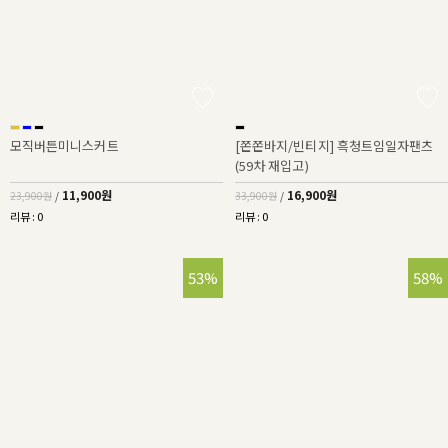
모직버튼미니스커트
[쫀쫀바지/빈티지] 흑청트임일자팬츠
(59차 재입고)
11,900원
16,900원
23,900원
/
33,900원
/
리뷰 : 0
리뷰 : 0
53%
58%