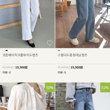
코튼베이직크롭와이드팬츠
스탠다드중청데님팬츠
19,900원
19,900원
42,500원
/
39,900원
/
리뷰 : 0
리뷰 : 0
50%
51%