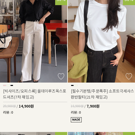
[빅사이즈/오피스룩] 올데이루즈옥스포
[필수기본템/주문폭주] 소프트극세사스
드셔츠(7차 재입고)
판반팔티(21차 재입고)
14,900원
7,900원
29,900원
/
15,900원
/
리뷰 : 0
리뷰 : 0