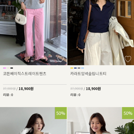
코튼베이직스트레이트팬츠
카라트임넥슬림니트티
18,900원
18,900원
37,900원
/
37,900원
/
리뷰 : 0
리뷰 : 0
50%
50%