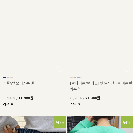
심플V넥오버맨투맨
[숄더버튼/여리핏] 텐셀사선타이버튼블
라우스
11,900원
21,900원
23,900원
/
45,500원
/
리뷰 : 0
리뷰 : 0
50%
54%