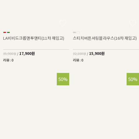
LA비비드크롭맨투맨티(11차 재입고)
스티치버튼셔링블라우스(16차 재입고)
17,900원
15,900원
35,900원
/
32,100원
/
리뷰 : 0
리뷰 : 0
50%
50%