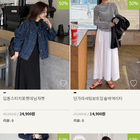
50%
50%
딥톤스티치포켓데님자켓
단가라셔링보트입술넥여리티
24,900원
14,900원
49,900원
/
29,900원
/
리뷰 : 0
리뷰 : 0
52%
52%