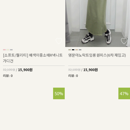
[소프트/퀄리티] 배색이중소매R넥니트
영문아노락트임롱원피스(6차 재입고)
가디건
15,900원
15,900원
32,100원
/
32,100원
/
리뷰 : 0
리뷰 : 0
50%
47%