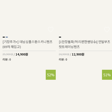
[기장추가+] 데님심플스판스키니팬츠
[1만장돌파/허리편한밴딩👍] 언발부츠
(69차 재입고)
컷트레이닝팬츠
14,900원
12,900원
29,900원
/
26,900원
/
리뷰 : 0
리뷰 : 0
52%
51%