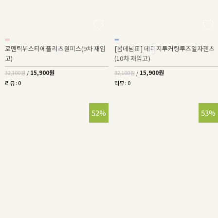
로맨틱뷔스티에플리츠원피스(9차 재입
[봄데님👖] 데미지투커팅루즈일자팬츠
고)
(10차 재입고)
15,900원
15,900원
32,100원
/
32,100원
/
리뷰 : 0
리뷰 : 0
52%
53%