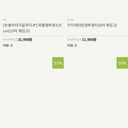
[🌸봄부터가을까지🍂] 와플맨투맨쇼츠
키치레터링맨투맨티(6차 재입고)
set(19차 재입고)
21,900원
11,900원
45,500원
/
25,500원
/
리뷰 : 0
리뷰 : 0
51%
50%