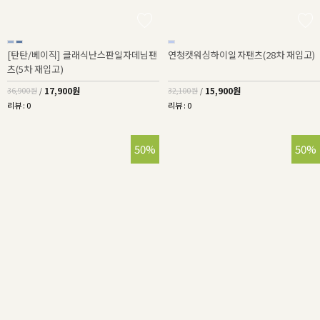
[탄탄/베이직] 클래식난스판일자데님팬
연청캣워싱하이일자팬츠(28차 재입고)
츠(5차 재입고)
17,900원
15,900원
36,900원
/
32,100원
/
리뷰 : 0
리뷰 : 0
50%
50%