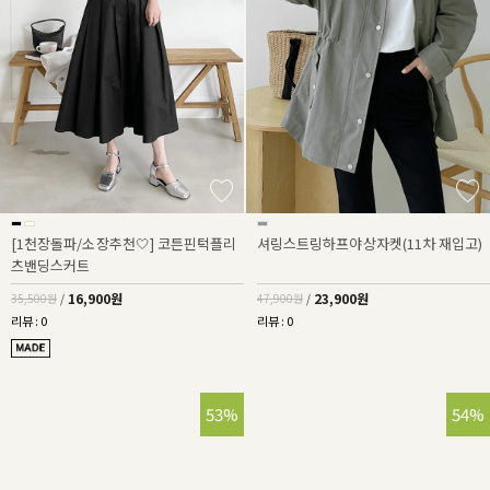
[1천장돌파/소장추천🤍] 코튼핀턱플리
셔링스트링하프야상자켓(11차 재입고)
츠밴딩스커트
16,900원
23,900원
35,500원
/
47,900원
/
리뷰 : 0
리뷰 : 0
53%
54%