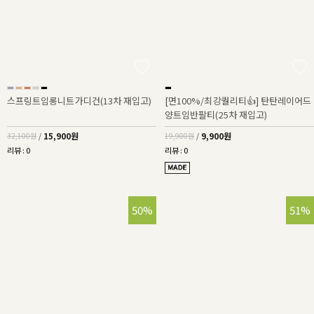
스프링트임롱니트가디건(13차 재입고)
[면100%/최강퀄리티👍] 탄탄레이어드
양트임반팔티(25차 재입고)
15,900원
9,900원
32,100원
/
19,900원
/
리뷰 : 0
리뷰 : 0
50%
51%