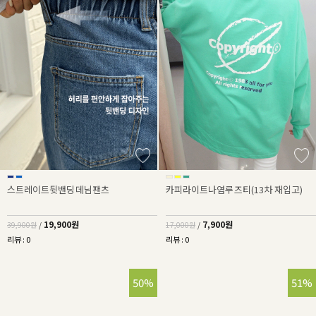
스트레이트뒷밴딩데님팬츠
카피라이트나염루즈티(13차 재입고)
19,900원
7,900원
39,900원
/
17,000원
/
리뷰 : 0
리뷰 : 0
50%
51%