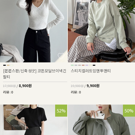
[쫀쫀스판/신축성굿] 코튼모달브이넥긴
스티치컬러트임맨투맨티
팔티
8,900원
9,900원
17,900원
/
19,900원
/
리뷰 : 0
리뷰 : 0
52%
50%