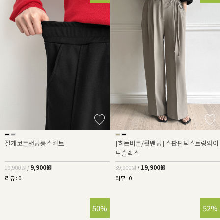
절개코튼밴딩롱스커트
[히든버튼/뒷밴딩] 스판핀턱스트링와이
드슬랙스
9,900원
19,900원
19,900원
/
39,900원
/
리뷰 : 0
리뷰 : 0
50%
52%