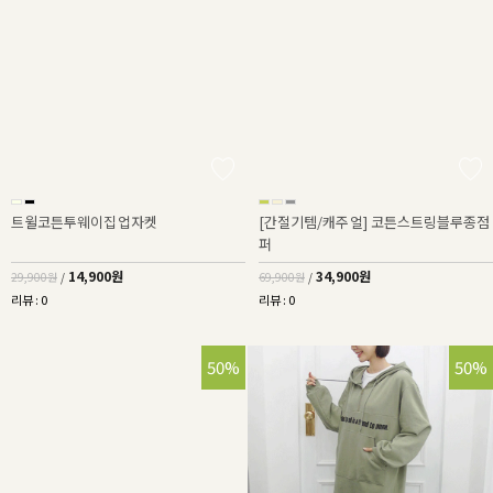
트윌코튼투웨이집업자켓
[간절기템/캐주얼] 코튼스트링블루종점
퍼
14,900원
34,900원
29,900원
/
69,900원
/
리뷰 : 0
리뷰 : 0
50%
50%