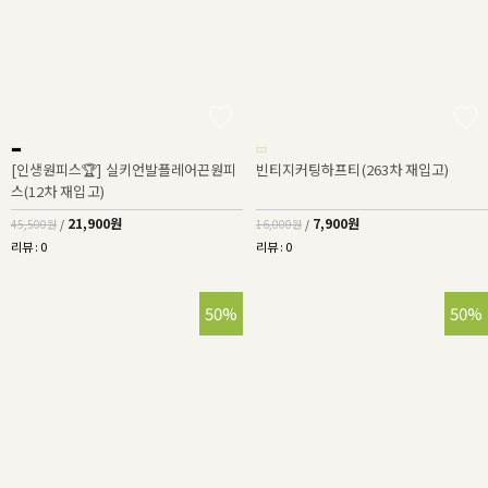
[인생원피스🏆] 실키언발플레어끈원피
빈티지커팅하프티(263차 재입고)
스(12차 재입고)
21,900원
7,900원
45,500원
/
16,000원
/
리뷰 : 0
리뷰 : 0
50%
50%