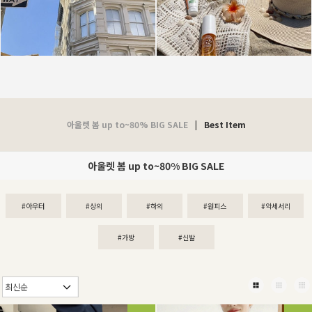
아울렛 봄 up to~80% BIG SALE
|
Best Item
아울렛 봄 up to~80% BIG SALE
#아우터
#상의
#하의
#원피스
#악세서리
#가방
#신발