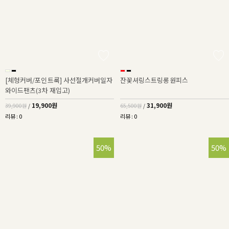
[체형커버/포인트룩] 사선절개커버일자
잔꽃셔링스트링롱원피스
와이드팬츠(3차 재입고)
19,900원
31,900원
39,900원
/
65,500원
/
리뷰 : 0
리뷰 : 0
50%
50%