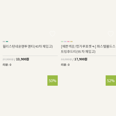
윌리스턴네온맨투맨티(40차 재입고)
[예쁜색감/캥거루포켓🦘] 파스텔볼드스
트링후드티(95차 재입고)
13,900원
17,900원
27,900원
/
33,900원
/
리뷰 : 0
리뷰 : 0
50%
52%