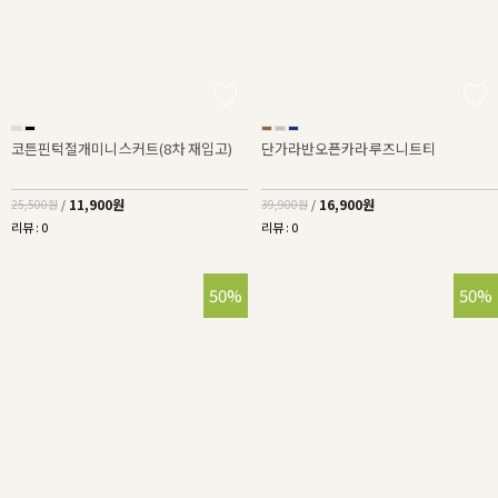
코튼핀턱절개미니스커트(8차 재입고)
단가라반오픈카라루즈니트티
11,900원
16,900원
25,500원
/
39,900원
/
리뷰 : 0
리뷰 : 0
50%
50%