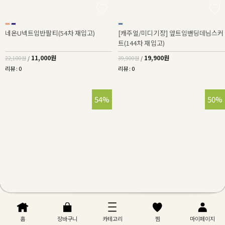
네온U넥트임반팔티(54차 재입고)
[캐주얼/미디기장] 앞트임밴딩데님스커
트(144차 재입고)
11,000원
19,900원
22,100원
/
39,900원
/
리뷰 : 0
리뷰 : 0
54%
50%
홈
장바구니
카테고리
찜
마이페이지