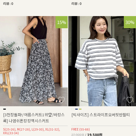
리뷰 : 0
리뷰 : 0
15%
30%
[3천장돌파!/여름스커트1위🏆/바캉스
[빅사이즈] 스트라이프오버핏반팔티
룩] 나염쉬폰캉캉맥시스커트
S(25-26), M(27-28), L(29-30), XL(31-32),
FREE (55-88)
XXL(33-34)
19,500원
27,900원
/