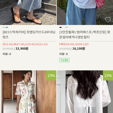
[BEST/하체커버] 뒷밴딩커브드8부데님
[3만장돌파!/썸머베스트/백프린팅] 영
팬츠
문컬러배색나염반팔티
S(25-26),M(27-28),L(29-30),XL(31-32)
FREE(55-99), XL(99-120)
33,900원
16,100원
39,900원
/
19,000원
/
리뷰 : 0
리뷰 : 0
22%
15%
15%