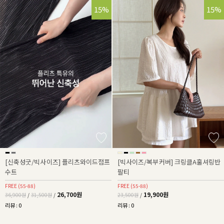
28%
15%
15%
[신축성굿/빅사이즈] 플리츠와이드점프
[빅사이즈/복부커버] 크링클A훌셔링반
수트
팔티
FREE (55-88)
FREE (55-88)
26,700원
19,900원
36,900원
/
31,500원
/
23,500원
/
리뷰 : 0
리뷰 : 0