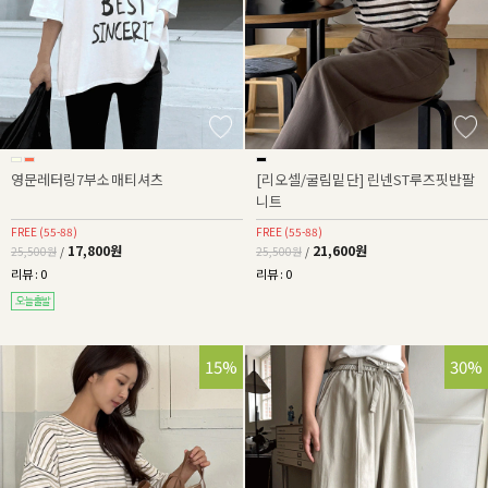
영문레터링7부소매티셔츠
[리오셀/굴림밑단] 린넨ST루즈핏반팔
니트
FREE (55-88)
FREE (55-88)
17,800원
21,600원
25,500원
/
25,500원
/
리뷰 : 0
리뷰 : 0
15%
30%