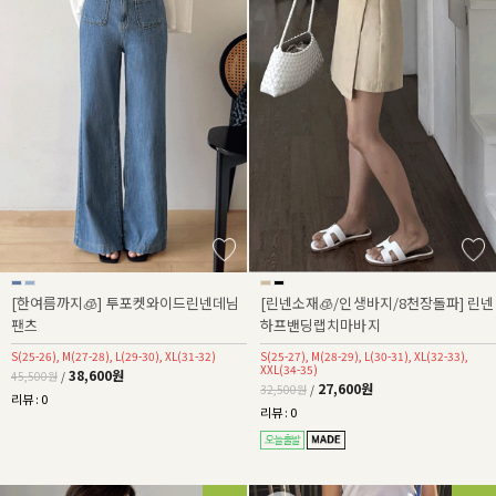
[한여름까지🧊] 투포켓와이드린넨데님
[린넨소재🧊/인생바지/8천장돌파] 린넨
팬츠
하프밴딩랩치마바지
S(25-26), M(27-28), L(29-30), XL(31-32)
S(25-27), M(28-29), L(30-31), XL(32-33),
XXL(34-35)
38,600원
45,500원
/
27,600원
32,500원
/
리뷰 : 0
리뷰 : 0