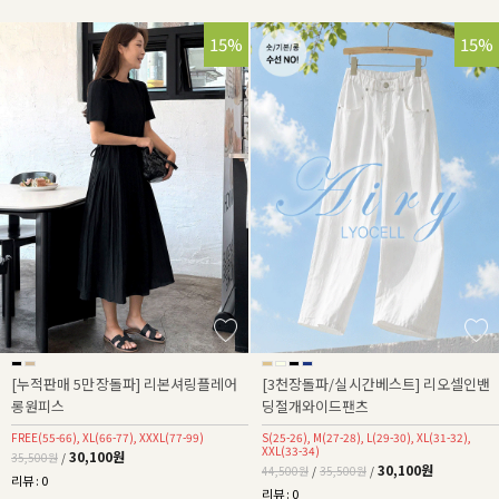
15%
32%
15%
[누적판매 5만장돌파] 리본셔링플레어
[3천장돌파/실시간베스트] 리오셀인밴
롱원피스
딩절개와이드팬츠
FREE(55-66), XL(66-77), XXXL(77-99)
S(25-26), M(27-28), L(29-30), XL(31-32),
XXL(33-34)
30,100원
35,500원
/
30,100원
44,500원
/
35,500원
/
리뷰 : 0
리뷰 : 0