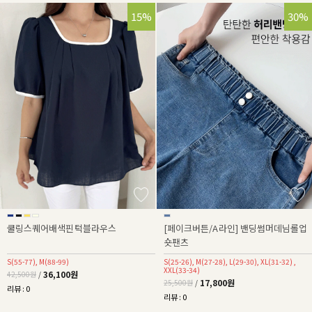
15%
30%
쿨링스퀘어배색핀턱블라우스
[페이크버튼/A라인] 밴딩썸머데님롤업
숏팬츠
S(55-77), M(88-99)
S(25-26), M(27-28), L(29-30), XL(31-32) ,
XXL(33-34)
36,100원
42,500원
/
17,800원
25,500원
/
리뷰 : 0
리뷰 : 0