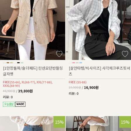
[1만장돌파/숄더패드] 린넨모던반팔싱
[살안타템/빅사이즈] 사각체크루즈핏셔
글자켓
츠
FREE(55-66), XL(66-77), XXL(77-88),
FREE (55-88)
XXXL(88-99)
16,900원
19,900원
/
39,800원
46,900원
/
리뷰 : 0
리뷰 : 0
15%
15%