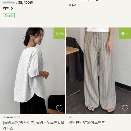
25,400원
29,900원
/
리뷰 : 0
리뷰 : 0
15%
30%
[쿨링소재/빅사이즈] 쿨링트위드언발블
밴딩핀턱ST와이드팬츠
라우스