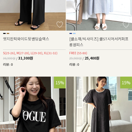
엣지핀턱와이드뒷밴딩슬랙스
[쿨소재/빅사이즈] 쿨ST시어서커퍼프
롱원피스
S(25-26), M(27-28), L(29-30), XL(31-32)
FREE (55-88)
31,300원
25,400원
36,900원
/
29,900원
/
리뷰 : 0
리뷰 : 0
15%
15%