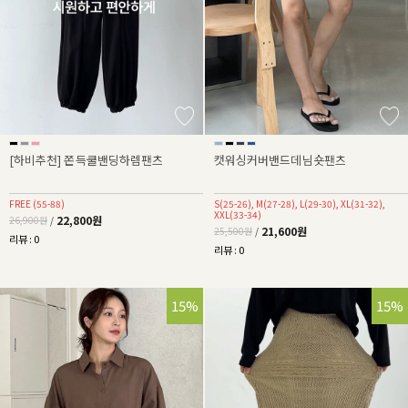
[하비추천] 쫀득쿨밴딩하렘팬츠
캣워싱커버밴드데님숏팬츠
FREE (55-88)
S(25-26), M(27-28), L(29-30), XL(31-32),
XXL(33-34)
22,800원
26,900원
/
21,600원
25,500원
/
리뷰 : 0
리뷰 : 0
15%
15%