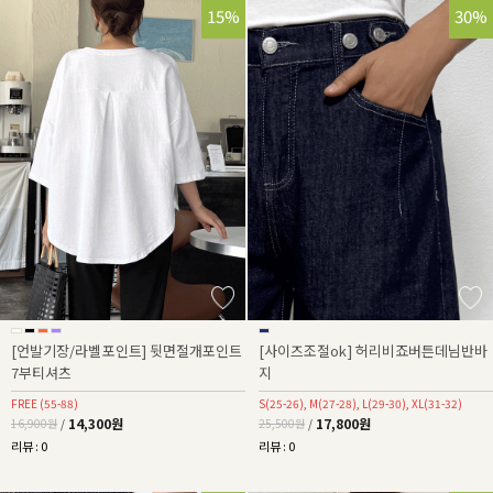
15%
30%
[언발기장/라벨포인트] 뒷면절개포인트
[사이즈조절ok] 허리비죠버튼데님반바
7부티셔츠
지
FREE (55-88)
S(25-26), M(27-28), L(29-30), XL(31-32)
14,300원
17,800원
16,900원
/
25,500원
/
리뷰 : 0
리뷰 : 0