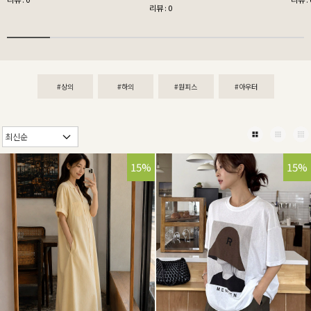
리뷰 : 0
#상의
#하의
#원피스
#아우터
15%
15%