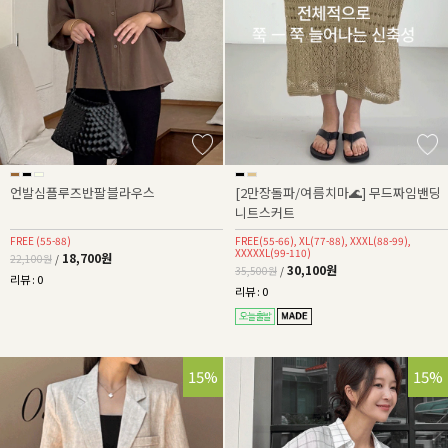
언발심플루즈반팔블라우스
[2만장돌파/여름치마🌊] 무드짜임밴딩
니트스커트
FREE (55-88)
FREE(55-66), XL(77-88), XXXL(88-99),
XXXXXL(99-110)
18,700원
22,100원
/
30,100원
35,500원
/
리뷰 : 0
리뷰 : 0
15%
15%