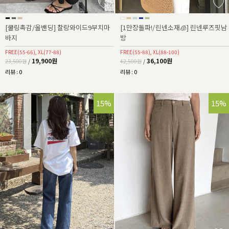
[쿨링촉감/올밴딩] 찰랑와이드9부치마
[1만장돌파!/린넨소재🧊] 린넨루즈핏남
바지
방
FREE(55-66), XL(77-88)
FREE(55-88), XL(88-100)
19,900원
36,100원
23,500원
/
42,500원
/
리뷰 : 0
리뷰 : 0
15%
15%