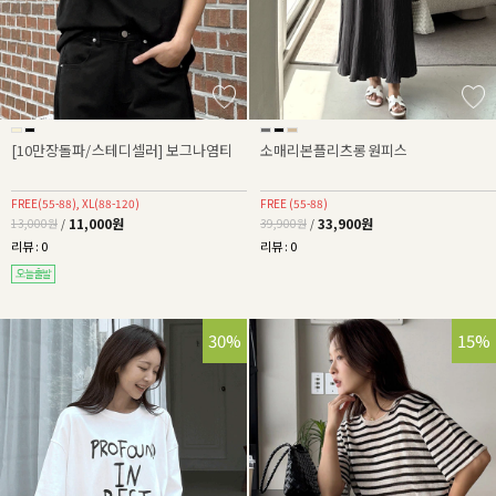
[10만장돌파/스테디셀러] 보그나염티
소매리본플리츠롱원피스
FREE(55-88), XL(88-120)
FREE (55-88)
11,000원
33,900원
13,000원
/
39,900원
/
리뷰 : 0
리뷰 : 0
30%
15%