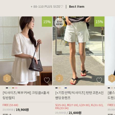
+ 88-110 PLUS SIZE♡
|
Best Item
15%
15%
1
2
3
[빅사이즈/복부커버] 크링클A훌셔
[+기장선택/빅사이즈] 탄탄코튼A인
[쿨
링반팔티
밴딩숏팬츠
드팬츠
FREE (55-88)
S(25-26), M(27-28), L(29-30), XL(31-32),
FREE 
XXL(33-34)
19,900원
23,500원
/
39,9
21,600원
25,500원
/
리뷰 : 0
리뷰 : 