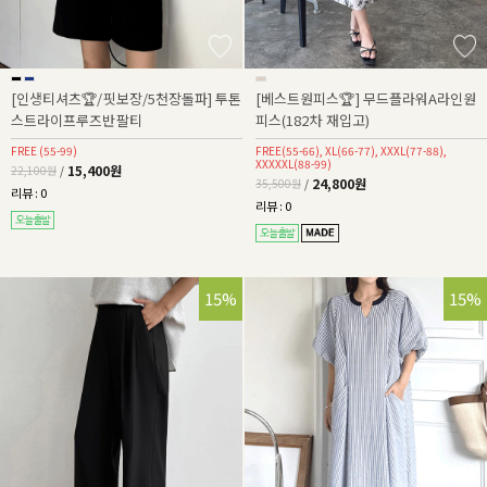
[인생티셔츠🏆/핏보장/5천장돌파] 투톤
[베스트원피스🏆] 무드플라워A라인원
스트라이프루즈반팔티
피스(182차 재입고)
FREE (55-99)
FREE(55-66), XL(66-77), XXXL(77-88),
XXXXXL(88-99)
15,400원
22,100원
/
24,800원
35,500원
/
리뷰 : 0
리뷰 : 0
15%
15%