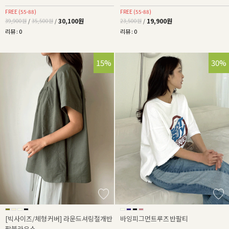
FREE (55-88)
FREE (55-88)
30,100원
19,900원
39,900원
/
35,500원
/
23,500원
/
리뷰 : 0
리뷰 : 0
15%
30%
[빅사이즈/체형커버] 라운드셔링절개반
바잉피그먼트루즈반팔티
팔블라우스