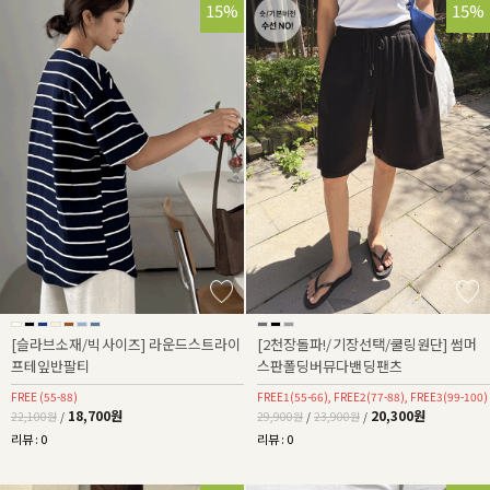
15%
32%
15%
[슬라브소재/빅사이즈] 라운드스트라이
[2천장돌파!/기장선택/쿨링원단] 썸머
프테잎반팔티
스판폴딩버뮤다밴딩팬츠
FREE (55-88)
FREE1(55-66), FREE2(77-88), FREE3(99-100)
18,700원
20,300원
22,100원
/
29,900원
/
23,900원
/
리뷰 : 0
리뷰 : 0