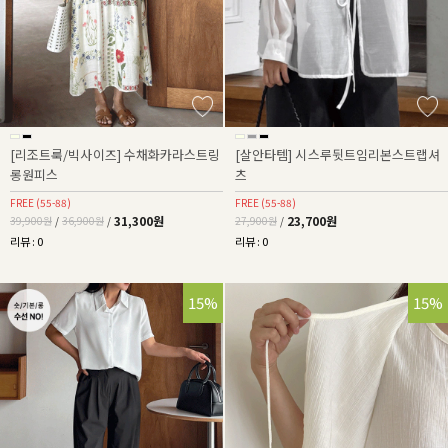
[리조트룩/빅사이즈] 수채화카라스트링
[살안타템] 시스루뒷트임리본스트랩셔
롱원피스
츠
FREE (55-88)
FREE (55-88)
31,300원
23,700원
39,900원
/
36,900원
/
27,900원
/
리뷰 : 0
리뷰 : 0
28%
15%
15%