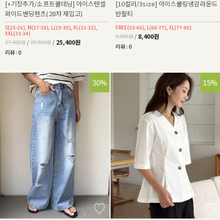
[+기장추가/소프트쿨데님] 아이스텐셀
[10컬러/3size] 아이스쿨링냉감라운드
와이드밴딩팬츠(28차 재입고)
반팔티
S(25-26), M(27-28), L(29-30), XL(31-32),
FREE(55-66), L(66-77), XL(77-88)
XXL(33-34)
8,400원
9,900원
/
25,400원
37,500원
/
29,900원
/
리뷰 : 0
리뷰 : 0
30%
15%