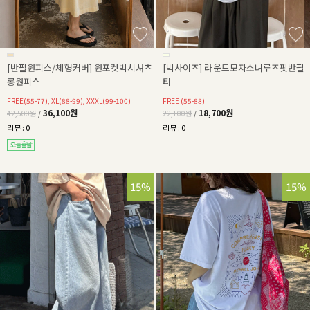
[반팔원피스/체형커버] 원포켓박시셔츠
[빅사이즈] 라운드모자소녀루즈핏반팔
롱원피스
티
FREE(55-77), XL(88-99), XXXL(99-100)
FREE (55-88)
36,100원
18,700원
42,500원
/
22,100원
/
리뷰 : 0
리뷰 : 0
15%
15%