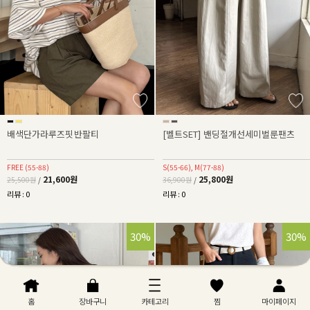
배색단가라루즈핏반팔티
[벨트SET] 밴딩절개선세미벌룬팬츠
FREE (55-88)
S(55-66), M(77-88)
21,600원
25,800원
25,500원
/
36,900원
/
리뷰 : 0
리뷰 : 0
30%
30%
홈
장바구니
카테고리
찜
마이페이지