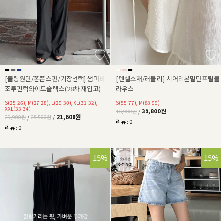
[쿨링원단/쫀쫀스판/기장선택] 썸머비
[텐셀소재/러블리] 시어리본밑단프릴블
조투핀턱와이드슬랙스(28차 재입고)
라우스
S(25-26), M(27-28), L(29-30), XL(31-32),
S(55-77), M(88-99)
XXL(33-34)
39,800원
46,900원
/
21,600원
29,900원
/
25,500원
/
리뷰 : 0
리뷰 : 0
15%
15%