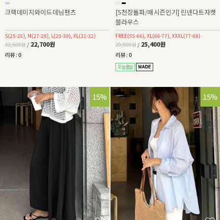
크랙데미지와이드데님팬츠
[5천장돌파/매시즌인기] 린넨다트자켓
블라우스
S(25-26), M(27-28), L(29-30), XL(31-32)
FREE(55-66), XL(66-77), XXXL(77-88)
22,700원
25,400원
32,500원
/
29,900원
/
리뷰 : 0
리뷰 : 0
15%
15%