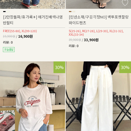
[2만장돌파/휴가룩✈] 매거진배색나염
[린넨소재/구김걱정NO] 백투포켓찰랑
반팔티
와이드팬츠
FREE(55-88), XL(99-120)
S(25-26), M(27-28), L(29-30), XL(31-32),
XXL(33-34)
16,900원
19,900원
/
33,900원
39,900원
/
리뷰 : 0
리뷰 : 0
30%
30%