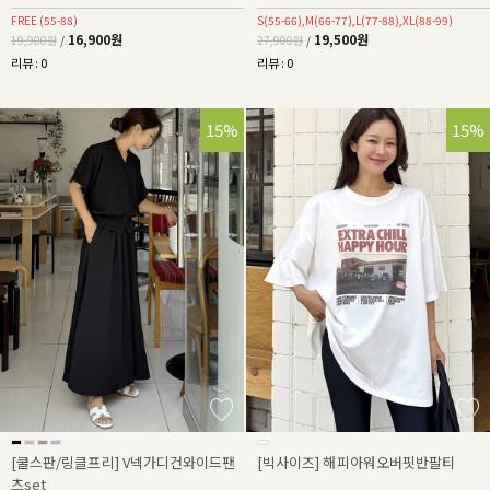
FREE (55-88)
S(55-66),M(66-77),L(77-88),XL(88-99)
16,900원
19,500원
19,900원
/
27,900원
/
리뷰 : 0
리뷰 : 0
25%
15%
15%
[쿨스판/링클프리] V넥가디건와이드팬
[빅사이즈] 해피아워오버핏반팔티
츠set