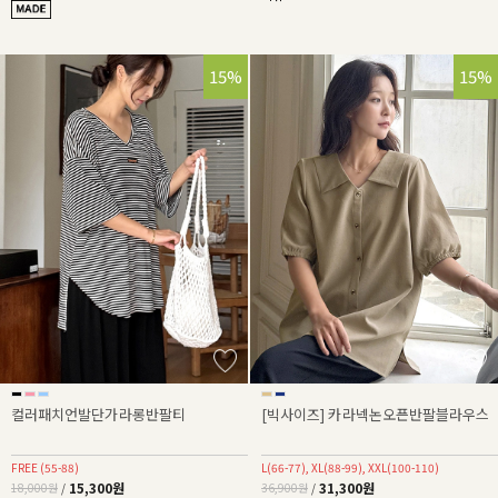
15%
15%
컬러패치언발단가라롱반팔티
[빅사이즈] 카라넥논오픈반팔블라우스
FREE (55-88)
L(66-77), XL(88-99), XXL(100-110)
15,300원
31,300원
18,000원
/
36,900원
/