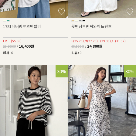
1781레터링루즈반팔티
뒷밴딩투핀턱와이드팬츠
FREE (55-88)
S(25-26),M(27-28),L(29-30),XL(31-32)
16,400원
24,800원
23,500원
/
35,500원
/
리뷰 : 0
리뷰 : 0
30%
30%